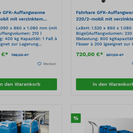
e GFK-Auffangwanne
Fahrbare GFK-Auffangwa
obil mit verzinktem
220/2-mobil mit verzink
st
Gitterrost
.090 x 860 x 1.080 mm (mit
LxBxH: 1.520 x 860 x 1.080
uffangvolumen: 210 l
Bügel)Auffangvolumen: 220
g: 400 kg Kapazität: 1 Faß à
lBelastung: 800 kgKapazität
ignet zur Lagerung
Fässer à 200 lgeeignet zur
fährdender Flüssigkeiten
wassergefährdender Flüssi
0 €*
720,00 €*
emeiner bauaufsichtlicher
mit allgemeiner bauaufsich
786,00 €*
807,00 €*
g korrosionsbeständig,
Zulassung korrosionsbestän
Merken
mische Beständigkeit
hohe chemische Beständigk
che mit herausnehmbaren,
Stellfläche mit herausneh
en Gitterrosten Mit
verzinkten Gitterrosten Mit
zinktem Fahrgestell mit
feuerverzinktem Fahrgestel
In den Warenkorb
In den Warenkor
tz Mobilität durch 2
Rammschutz Mobilität durc
d 2 Bockrollen Mit
Lenk- und 2 Bockrollen Mit
bügel zum problemlosen
Schiebebügel zum problem
ieren
Positionieren
%