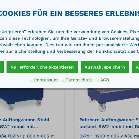
Merken
denen Verbrauchsstellen
verschiedenen Verbrauchss
 Auffangwanne aus
aus 60-l-Fässern Auffangwanne aus
COOKIES FÜR EIN BESSERES ERLEBNI
hlblech Verzinkter
3 mm Stahlblech Verzinkte
nkte
Gitterrost Feuerverzinkte
In den Warenkorb
In den Warenkor
iffe Stabile, verzinkte
Schiebegriffe Stabile, verzi
chplatte mit
Stahlblechplatte mit
 akzeptieren” erlauben Sie uns die Verwendung von Cookies, Pixe
lochung (10 mm)
Quadratlochung (10 mm)
zen diese Technologien, um Ihre Geräte- und Browsereinstellun
achvollziehen können. Dies tun wir, um Ihnen personalisierte Wer
e zur Sicherstellung und Verbesserung der Funktionalität des 
%
Nur erforderliche akzeptieren
Auswahl speichern
A
- Impressum
- Datenschutz
- AGB
e Auffangwanne Stahl
Fahrbare Auffangwanne S
t SW1-mobil mit
lackiert SW2-mobil mit Gi
em Gitterrost
ße (BxTxH): 800 x 805 x
BxTxH: 1200 x 805 x 436 m