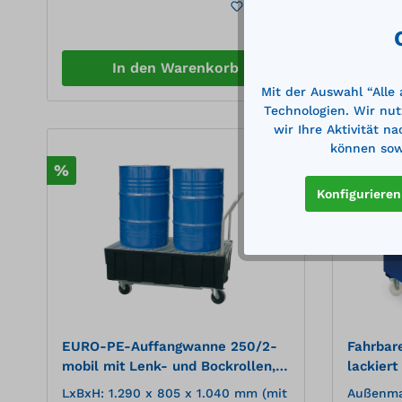
Merken
verschiedenen Verbrauchsstellen
verschie
aus 60-l-Fässern Auffangwanne aus
aus 60-l-Fässern
3 mm Stahlblech Verzinkter
3 mm Sta
Gitterrost Feuerverzinkte
Gitterrost Feuerverzi
In den Warenkorb
Schiebegriffe Stabile, verzinkte
Schiebegr
Stahlblechplatte mit
Stahlble
Mit der Auswahl “Alle
Quadratlochung (10 mm)
Quadrat
Technologien. Wir nut
wir Ihre Aktivität n
können sowi
%
%
Konfigurieren
EURO-PE-Auffangwanne 250/2-
Fahrbar
mobil mit Lenk- und Bockrollen,
lackier
verz. Gitterrost und Zulassung
verzinkt
LxBxH: 1.290 x 805 x 1.040 mm (mit
Außenma