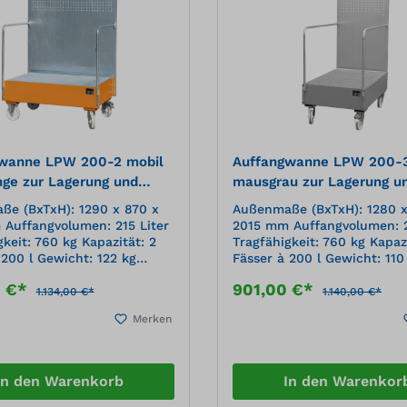
wanne LPW 200-2 mobil
Auffangwanne LPW 200-3
nge zur Lagerung und
mausgrau zur Lagerung u
rt von 200 l Fässern
Transport von 200 l Fäss
e (BxTxH): 1290 x 870 x
Außenmaße (BxTxH): 1280 x
Auffangvolumen: 215 Liter
2015 mm Auffangvolumen: 2
gkeit: 760 kg Kapazität: 2
Tragfähigkeit: 760 kg Kapazi
 200 l Gewicht: 122 kg
Fässer à 200 l Gewicht: 110
he: lackiert, RAL 2000
Oberfläche: lackiert, RAL 7
0 €*
901,00 €*
geMobiles, sicheres und
mausgrauMobiles, sicheres
1.134,00 €*
1.140,00 €*
s Abfüllen von Ölen etc. an
einfaches Abfüllen von Ölen
Merken
denen Verbrauchsstellen
verschiedenen Verbrauchss
ern Auffangwanne
aus 200-l-Fässern Auffangwanne
 Stahlblech Verzinkter
aus 3 mm Stahlblech Verzi
nkte
Gitterrost Feuerverzinkte
In den Warenkorb
In den Warenkor
iffe Stabile, verzinkte
Schiebegriffe Stabile, verzi
chplatte mit
Stahlblechplatte mit