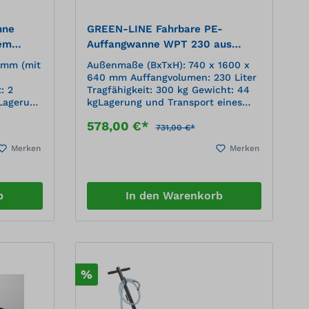
nne
GREEN-LINE Fahrbare PE-
tem
Auffangwanne WPT 230 aus
robustem Polyethylen, blau
 mm (mit
Außenmaße (BxTxH): 740 x 1600 x
640 mm Auffangvolumen: 230 Liter
: 2
Tragfähigkeit: 300 kg Gewicht: 44
 Lagerung
kgLagerung und Transport eines
gkeiten
200-l-Fasses Spritzschutz bei
578,00 €*
tlicher
Entnahme von Flüssigkeiten
731,00 €*
dig,
Sicherung durch Haltegurte 1
Merken
Merken
eit
Lenkrolle mit Feststeller und 2
mbaren,
Bockrollen Einfache Handhabung, 1-
Mann-Bedienung
l mit
b
In den Warenkorb
h 2
losen
%