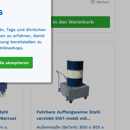
Merken
Merken
tellen
chemische Beständigkeit Mobilität
durch 2 Lenk- und 2 Bockrollen Mit
S
r
Schiebebügel zum problemlosen
Positionieren
b
In den Warenkorb
nkte
ln, Tags und ähnlichen
gen zu erfahren, damit
bung bereitstellen zu
Onlineshops.
%
lle akzeptieren
tahl
Fahrbare Auffangwanne Stahl
tterrost
verzinkt SW1-mobil mit
verzinktem Gitterrost
m o.
Außenmaße (BxTxH): 800 x 805 x