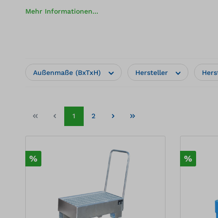
Mehr Informationen...
Außenmaße (BxTxH)
Hersteller
Hers
1
2
%
%