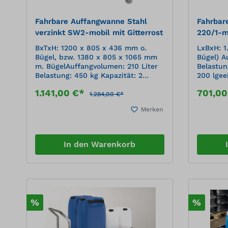
Fahrbare Auffangwanne Stahl
Fahrbar
verzinkt SW2-mobil mit Gitterrost
220/1-m
Gitterro
BxTxH: 1200 x 805 x 436 mm o.
LxBxH: 1
Bügel, bzw. 1380 x 805 x 1065 mm
Bügel) A
m. BügelAuffangvolumen: 210 Liter
Belastun
Belastung: 450 kg Kapazität: 2
200 lgee
Fässer à 200 l zur Lagerung
wasserge
1.141,00 €*
701,0
wassergefährdender und
mit allg
1.284,00 €*
brennbarer Flüssigkeiten,
Zulassun
Merken
Medienbeständigkeit gemäß DIN
hohe che
6601 in Anlehnung an die StawaR,
Stellflä
mit Protecto Wannenprüfzeugnis
verzinkt
Stellfläche mit herausnehmbaren,
feuerver
In den Warenkorb
feuerverzinkten Gitterrosten
Rammschu
Mobilität durch 2 Lenk- und 2
Lenk- un
Bockrollen; Rollen aus Polyamid, Ø
Schiebe
125 mm Mit Schiebebügel zum
Position
problemlosen Positionieren
Wannenwerkstoff: Stahl, 1.0038
%
%
Materialstärke: 3 mm Oberfläche:
feuerverzinkt