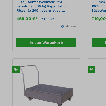
Bügel) Auffangvolumen: 224 l
530 mm (
Belastung: 600 kg Kapazität: 2
1065 mm
Fässer (à 200 l)geeignet zur
Bügel)Au
Lagerung wassergefährdender
lBelastu
459,00 €*
710,0
Flüssigkeiten hochwertiges
à 200 lz
513,00 €*
Polyethylen (PEHD),
wasserg
Merken
korrosionsbeständig, hohe
brennba
chemische Beständigkeit Stellfläche
Flüssigk
mit herausnehmbaren, verzinkten
gemäß DI
Gitterrosten Mobilität durch 2 Lenk-
B.2 (ehe
In den Warenkorb
und 2 Bockrollen Mit Schiebebügel
an die S
zum problemlosen Positionieren
Wannenpr
herausne
Gitterro
und 2 Bo
Polyamid
%
%
Schiebe
Position
Stahl, 1
Oberfläc
ultramar