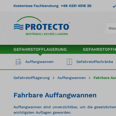
springen
Zur Hauptnavigation springen
Kostenlose Fachberatung
+49 4331 4516 20
BESTÄNDIG | SICHER | LAGERN
GEFAHRSTOFFLAGERUNG
GEFAHRSTOFF
Auffangwannen
Gefahrstoffschränke
Gefahrstofflagerung
Auffangwannen
Fahrbare A
Fahrbare Auffangwannen
Auffangwannen sind unverzichtbar, um die gesetzlichen
wichtigsten Auflagen geworden.