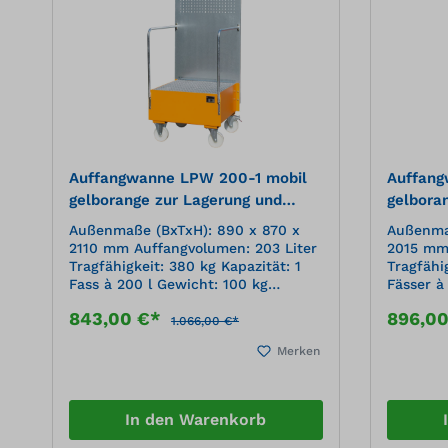
Auffangwanne LPW 200-1 mobil
Auffang
gelborange zur Lagerung und
gelbora
Transport von 200 l Fässern
Transpo
Außenmaße (BxTxH): 890 x 870 x
Außenmaß
2110 mm Auffangvolumen: 203 Liter
2015 mm 
Tragfähigkeit: 380 kg Kapazität: 1
Tragfähi
Fass à 200 l Gewicht: 100 kg
Fässer à
Oberfläche: lackiert, RAL 2000
Oberfläc
843,00 €*
896,0
gelborangeMobiles, sicheres und
gelboran
1.066,00 €*
einfaches Abfüllen von Ölen etc. an
einfache
Merken
verschiedenen Verbrauchsstellen
verschie
aus 200-l-Fässern Auffangwanne
aus 200-l-Fäss
aus 3 mm Stahlblech Verzinkter
aus 3 mm
Gitterrost Feuerverzinkte
Gitterrost Feuerverzi
In den Warenkorb
Schiebegriffe Stabile, verzinkte
Schiebegr
Stahlblechplatte mit
Stahlble