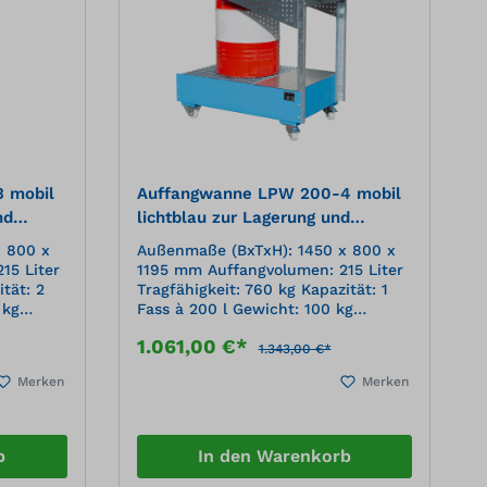
 mobil
Auffangwanne LPW 200-4 mobil
nd
lichtblau zur Lagerung und
ern
Transport von 200 l Fässern
 800 x
Außenmaße (BxTxH): 1450 x 800 x
15 Liter
1195 mm Auffangvolumen: 215 Liter
tät: 2
Tragfähigkeit: 760 kg Kapazität: 1
 kg
Fass à 200 l Gewicht: 100 kg
005
Oberfläche: lackiert, RAL 5012
1.061,00 €*
 und
lichtblauMobiles, sicheres und
1.343,00 €*
 etc. an
einfaches Abfüllen von Ölen etc. an
Merken
Merken
tellen
verschiedenen Verbrauchsstellen
aus 200-l-FässernAuffangwanne
nkter
aus 3 mm StahlblechVerzinkter
Gitterrost Feuerverzinkte
b
In den Warenkorb
nkte
SchiebegriffeStabile, verzinkte
Lochplattenkonsole mit