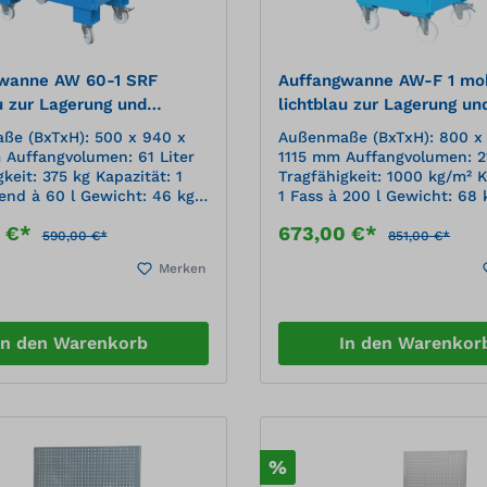
wanne AW 60-1 SRF
Auffangwanne AW-F 1 mob
u zur Lagerung und
lichtblau zur Lagerung un
t von 60 l Fässern
Transport von 200 l Fäss
ße (BxTxH): 500 x 940 x
Außenmaße (BxTxH): 800 x
Auffangvolumen: 61 Liter
1115 mm Auffangvolumen: 21
keit: 375 kg Kapazität: 1
Tragfähigkeit: 1000 kg/m² K
gend à 60 l Gewicht: 46 kg
1 Fass à 200 l Gewicht: 68 
he: lackiert, RAL 5012
Oberfläche: lackiert, RAL 5
0 €*
673,00 €*
uMobile Lagerung von 60-l-
lichtblauMobile Lagerung v
590,00 €*
851,00 €*
Fässern Konstruktion aus 3 mm
Merken
h Verzinkter Gitterrost 2
Stahlblech Verzinkter Gitte
d 2 Bockrollen aus
Randprofilierung als
 Ø 100 mm, davon eine
Gitterrostauflage 2 Lenk- u
e mit Feststeller – Bauhöhe
Bockrollen aus Polyamid Ø
In den Warenkorb
In den Warenkor
chiebegriff Lagerung von 1
davon eine Lenkrolle mit Fe
0 Liter liegend Fassauflage
– Bauhöhe 225 mm Schiebeg
Überei
%