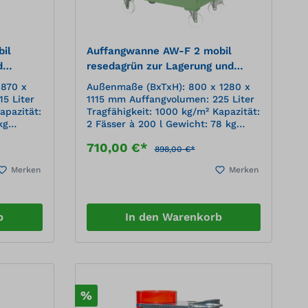
il
Auffangwanne AW-F 2 mobil
d
resedagrün zur Lagerung und
ern
Transport von 200 l Fässern
 870 x
Außenmaße (BxTxH): 800 x 1280 x
5 Liter
1115 mm Auffangvolumen: 225 Liter
apazität:
Tragfähigkeit: 1000 kg/m² Kapazität:
kg
2 Fässer à 200 l Gewicht: 78 kg
012
Oberfläche: lackiert, RAL 6011
710,00 €*
on 200-l-
resedagrünMobile Lagerung von
898,00 €*
200-l-Fässern Konstruktion aus 3
Merken
Merken
rrost
mm Stahlblech Verzinkter Gitterrost
Randprofilierung als
nd 2
Gitterrostauflage 2 Lenk- und 2
 180 mm,
Bockrollen aus Polyamid Ø 180 mm,
b
In den Warenkorb
ststeller
davon eine Lenkrolle mit Feststeller
riff Mit
– Bauhöhe 225 mm Schiebegriff Mit
Überei
%