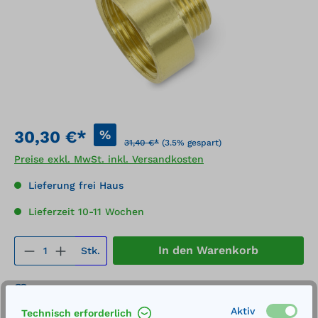
%
30,30 €*
31,40 €*
(3.5% gespart)
Preise exkl. MwSt. inkl. Versandkosten
Lieferung frei Haus
Lieferzeit 10-11 Wochen
Produkt Anzahl: Gib den gewünschten We
In den Warenkorb
Stk.
Merken
Aktiv
Technisch erforderlich
Artikel-Nummer:
710659