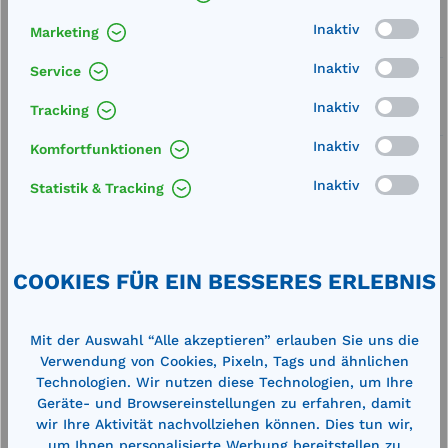
Inaktiv
Marketing
Service
Inaktiv
Service
Lieferung frei Haus
Inaktiv
Tracking
Zertifizierte Qualität
Inaktiv
Komfortfunktionen
Inaktiv
Statistik & Tracking
Beschreibung
COOKIES FÜR EIN BESSERES ERLEBNIS
Außengewinde: ¾" AGInnengewinde: 1"
Technische Daten
Mit der Auswahl “Alle akzeptieren” erlauben Sie uns die
Verwendung von Cookies, Pixeln, Tags und ähnlichen
Technologien. Wir nutzen diese Technologien, um Ihre
Geräte- und Browsereinstellungen zu erfahren, damit
wir Ihre Aktivität nachvollziehen können. Dies tun wir,
um Ihnen personalisierte Werbung bereitstellen zu