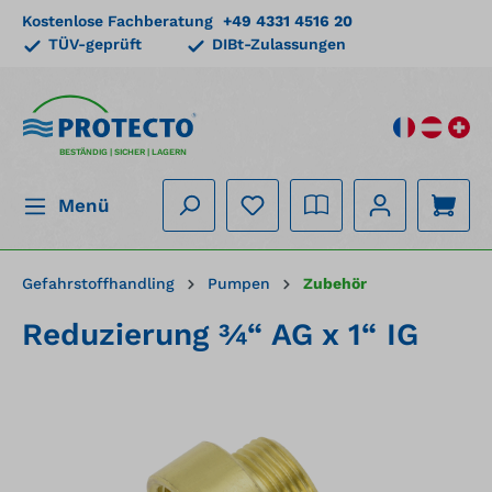
Kostenlose Fachberatung
+49 4331 4516 20
alt springen
TÜV-geprüft
DIBt-Zulassungen
BESTÄNDIG | SICHER | LAGERN
Menü
Gefahrstoffhandling
Pumpen
Zubehör
Reduzierung ¾“ AG x 1“ IG
Bildergalerie überspringen