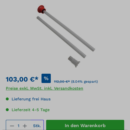
Bildergalerie überspringen
%
103,00 €*
112,00 €*
(8.04% gespart)
Preise exkl. MwSt. inkl. Versandkosten
Lieferung frei Haus
Lieferzeit 4-5 Tage
Produkt Anzahl: Gib den gewünschten We
In den Warenkorb
Stk.