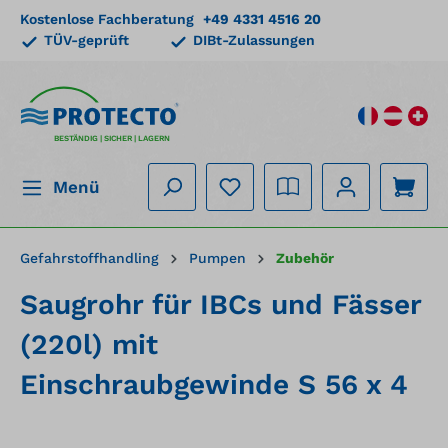
Kostenlose Fachberatung
+49 4331 4516 20
alt springen
TÜV-geprüft
DIBt-Zulassungen
BESTÄNDIG | SICHER | LAGERN
Menü
Gefahrstoffhandling
Pumpen
Zubehör
Saugrohr für IBCs und Fässer
(220l) mit
Einschraubgewinde S 56 x 4