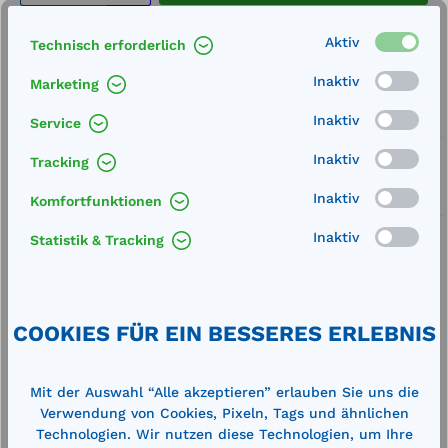
Merken
Aktiv
Technisch erforderlich
Artikel-Nummer:
710201
Inaktiv
Marketing
Inaktiv
Service
Service
Lieferung frei Haus
Inaktiv
Tracking
Inaktiv
Zertifizierte Qualität
Komfortfunktionen
Inaktiv
Statistik & Tracking
Beschreibung
COOKIES FÜR EIN BESSERES ERLEBNIS
passend für SEC- und CDS-Kupplung
Einschraubgewinde S 56 x 4 2-teilig kürzbar
Mit der Auswahl “Alle akzeptieren” erlauben Sie uns die
Verwendung von Cookies, Pixeln, Tags und ähnlichen
Technische Daten
Technologien. Wir nutzen diese Technologien, um Ihre