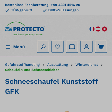
Kostenlose Fachberatung
+49 4331 4516 20
alt springen
TÜV-geprüft
DIBt-Zulassungen
BESTÄNDIG | SICHER | LAGERN
Menü
Gefahrstoffhandling
Ausstattung
Winterdienst
Schaufeln und Schneeschieber
Schneeschaufel Kunststoff
GFK