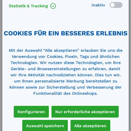
Inaktiv
Statistik & Tracking
Merken
Artikel-Nummer:
710064
Service
COOKIES FÜR EIN BESSERES ERLEBNIS
Lieferung frei Haus
Mit der Auswahl “Alle akzeptieren” erlauben Sie uns die
Zertifizierte Qualität
Verwendung von Cookies, Pixeln, Tags und ähnlichen
Technologien. Wir nutzen diese Technologien, um Ihre
Geräte- und Browsereinstellungen zu erfahren, damit
wir Ihre Aktivität nachvollziehen können. Dies tun wir,
um Ihnen personalisierte Werbung bereitstellen zu
können sowie zur Sicherstellung und Verbesserung der
Beschreibung
Funktionalität des Onlineshops.
Maße der Schaufel: 560 x 360 mm Länge mit Stiel:
1610 mmHochwertige GFK-Schneeschaufel mit
Konfigurieren
Nur erforderliche akzeptieren
Alu-Kante. hoher starker Seitenra…
Mehr
Technische Daten
Auswahl speichern
Alle akzeptieren