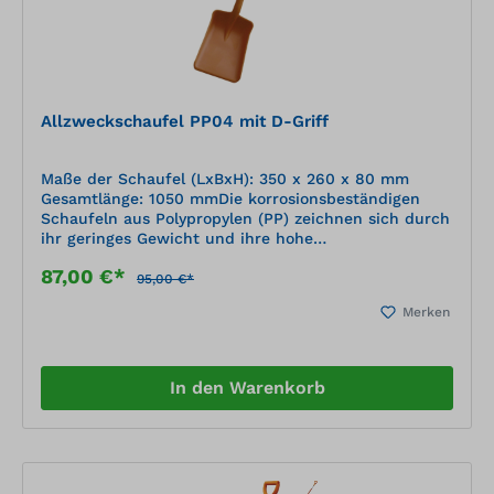
Allzweckschaufel PP04 mit D-Griff
Maße der Schaufel (LxBxH): 350 x 260 x 80 mm
Gesamtlänge: 1050 mmDie korrosionsbeständigen
Schaufeln aus Polypropylen (PP) zeichnen sich durch
ihr geringes Gewicht und ihre hohe
Widerstandsfähigkeit aus. Die Oberfläche ist nicht
87,00 €*
haftend und korrosionsbeständig. Das Material ist
95,00 €*
UV-stabilisiert und praktisch bruchfest. Die
Merken
korrosionsbeständigen PP-Schaufeln sind ideal für
den Umgang mit aggressiven Stoffen wie z. B.
Streusalz.
In den Warenkorb