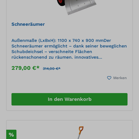
Schneeräumer
Außenmaße (LxBxH): 1100 x 740 x 900 mmDer
Schneeräumer ermöglicht – dank seiner beweglichen
Schubdeichsel – verschneite Flächen
rückenschonend zu räumen. innovatives
Schneeräumgerät „Made in Germany” mit langer
279,00 €*
Haltbarkeit solide pulverbeschichtete
314,00 €*
Stahlrohrkonstruktion mit Tellerfedern gedämpftes
Merken
Räumschild aus gesicktem Edelstahl luftbereifte
rollengelagerte Räder mit Stollenprofil Ø 260 mm
verstellbare Schildposition einfaches Einstellen des
Räumwinkels ohne Bücken
In den Warenkorb
%