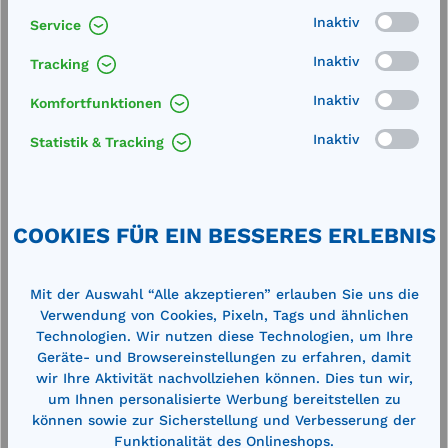
In den Warenkorb
Inaktiv
Service
Inaktiv
Tracking
Inaktiv
Komfortfunktionen
%
Inaktiv
Statistik & Tracking
COOKIES FÜR EIN BESSERES ERLEBNIS
Mit der Auswahl “Alle akzeptieren” erlauben Sie uns die
Verwendung von Cookies, Pixeln, Tags und ähnlichen
Handschaufel / Allzweckschaufel PP01
Technologien. Wir nutzen diese Technologien, um Ihre
Geräte- und Browsereinstellungen zu erfahren, damit
Maße der Schaufel (LxBxH): 190 x 140 x 75 mm
wir Ihre Aktivität nachvollziehen können. Dies tun wir,
Gesamtlänge: 310 mmDie korrosionsbeständigen
um Ihnen personalisierte Werbung bereitstellen zu
Schaufeln aus Polypropylen (PP) zeichnen sich durch
können sowie zur Sicherstellung und Verbesserung der
ihr geringes Gewicht und ihre hohe
Funktionalität des Onlineshops.
Widerstandsfähigkeit aus. Die Oberfläche ist nicht