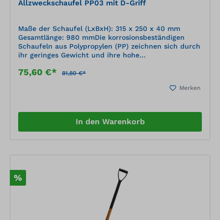
Allzweckschaufel PP03 mit D-Griff
Maße der Schaufel (LxBxH): 315 x 250 x 40 mm
Gesamtlänge: 980 mmDie korrosionsbeständigen
Schaufeln aus Polypropylen (PP) zeichnen sich durch
ihr geringes Gewicht und ihre hohe
Widerstandsfähigkeit aus. Die Oberfläche ist nicht
75,60 €*
haftend und korrosionsbeständig. Das Material ist
81,80 €*
UV-stabilisiert und praktisch bruchfest. Die
Merken
korrosionsbeständigen PP-Schaufeln sind ideal für
den Umgang mit aggressiven Stoffen wie z. B.
Streusalz.
In den Warenkorb
%