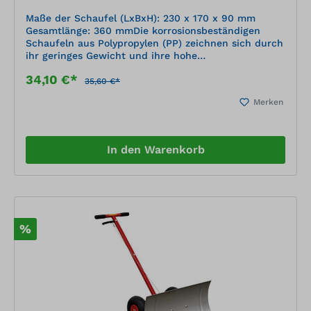
Maße der Schaufel (LxBxH): 230 x 170 x 90 mm
Gesamtlänge: 360 mmDie korrosionsbeständigen
Schaufeln aus Polypropylen (PP) zeichnen sich durch
ihr geringes Gewicht und ihre hohe
Widerstandsfähigkeit aus. Die Oberfläche ist nicht
34,10 €*
haftend und korrosionsbeständig. Das Material ist
35,60 €*
UV-stabilisiert und praktisch bruchfest. Die
Merken
korrosionsbeständigen PP-Schaufeln sind ideal für
den Umgang mit aggressiven Stoffen wie z. B.
Streusalz.
In den Warenkorb
%