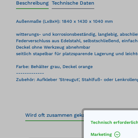
Beschreibung
Technische Daten
Außenmaße (LxBxH): 1840 x 1430 x 1040 mm
witterungs- und korrosionsbeständig, langlebig, abschli
Federverschluss aus Edelstahl, selbstschließend, einfa
Deckel ohne Werkzeug abnehmbar
seitlich stapelbar für platzsparende Lagerung und leich
Farbe: Behälter grau, Deckel orange
-------------
Zubehör: Aufkleber 'Streugut', Stahlfuß- oder Lenkrollen
Wird oft zusammen gekauft
Zubehör
10
Technisch erforderlic
Produktgalerie überspringen
Marketing