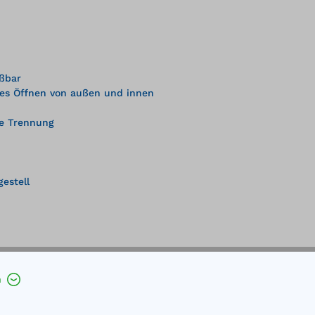
eßbar
ches Öffnen von außen und innen
te Trennung
gestell
h