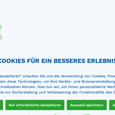
%
COOKIES FÜR EIN BESSERES ERLEBNI
gutbehälter 400l Plus3
Streugutbehälter 400l Pl
orange
grün/orange mit
 akzeptieren” erlauben Sie uns die Verwendung von Cookies, Pixe
Entnahmeöffnung und
maße (LxBxH): 1210 x 820
Außenmaße (LxBxH): 1210 x
zen diese Technologien, um Ihre Geräte- und Browsereinstellun
Staplertaschen
 mm mm Inhalt: 400
x 670 mm mm Inhalt: 400
achvollziehen können. Dies tun wir, um Ihnen personalisierte Wer
aus glasfaserverstärktem
Literaus glasfaserverstärkt
e zur Sicherstellung und Verbesserung der Funktionalität des 
stoff, GFK Behälterfarbe:
Kunststoff, GFK Behälterfar
Deckelfarbe: orange
grün Deckelfarbe: orange
,00 €*
563,00 €*
sions- und
korrosions- und
492,00 €*
629,00 €*
Nur erforderliche akzeptieren
Auswahl speichern
A
rungsbeständig
witterungsbeständig
Merken
verschluss aus Edelstahl,
Federverschluss aus Edelsta