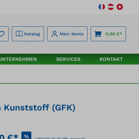
Katalog
Mein Konto
0,00 €*
UNTERNEHMEN
SERVICES
KONTAKT
m Kunststoff (GFK)
00 €*
%
1.959,00 €*
(11.18% gespart)