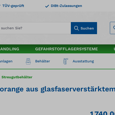
TÜV-geprüft
DIBt-Zulassungen
Suchen
HANDLING
GEFAHRSTOFFLAGERSYSTEME
nlagen
Behälter
Ausstattung
Streugutbehälter
/orange aus glasfaserverstärkte
1.740,