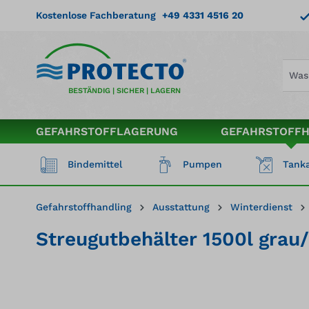
springen
Zur Hauptnavigation springen
Kostenlose Fachberatung
+49 4331 4516 20
BESTÄNDIG | SICHER | LAGERN
GEFAHRSTOFFLAGERUNG
GEFAHRSTOFF
Bindemittel
Pumpen
Tanka
Gefahrstoffhandling
Ausstattung
Winterdienst
Streugutbehälter 1500l grau
Bildergalerie überspringen