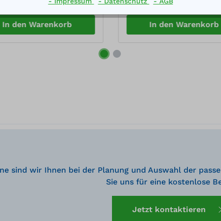
- Impressum
- Datenschutz
- AGB
tschließend einfaches
selbstschließend einfaches
n von außen und innen
Öffnen von außen und inn
lbar mit geschlossenem
stapelbar mit geschlossen
In den Warenkorb
In den Warenkorb
l Deckel mit Stützstab
Deckel Deckel mit Stützsta
l werkzeuglos abnehmbar
Deckel werkzeuglos abneh
l abschließbar mit
Deckel abschließbar mit
ngeschloss (nicht im
Vorhängeschloss (nicht im
rumfang enthalten) platz-
Lieferumfang enthalten) mi
eitsparendes Ein- und
Entnahmeöffnung in der
gern (ineinander stapelbar
Längsseite mit Staplertasc
Deckel) einfache Montage,
platz- und zeitsparendes E
rung in unmontiertem
und Auslagern (ineinander
nd
stapelbar ohne Deckel) ein
Montage, Lieferung in
unmontiertem Zustand
ne sind wir Ihnen bei der Planung und Auswahl der passe
Sie uns für eine kostenlose B
Jetzt kontaktieren