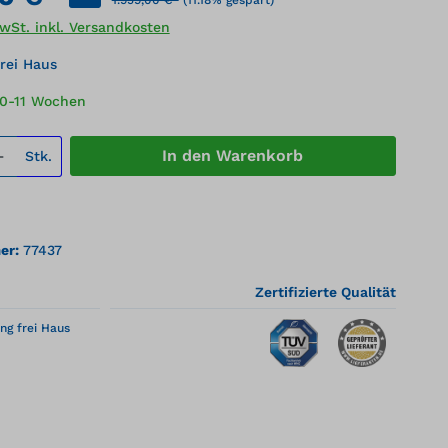
MwSt. inkl. Versandkosten
rei Haus
10-11 Wochen
 Anzahl: Gib den gewünschten Wert ei
In den Warenkorb
Stk.
er:
77437
Zertifizierte Qualität
ng frei Haus