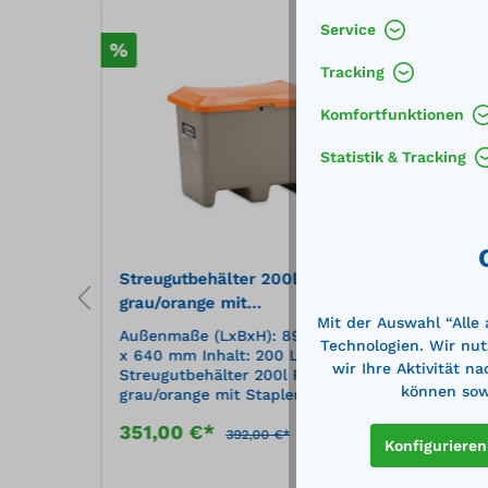
Service
%
%
Tracking
Komfortfunktionen
Statistik & Tracking
Streugutbehälter 200l Plus3
Streu
grau/orange mit
grün/
Mit der Auswahl “Alle
Staplertaschen
x 1520
Außenmaße (LxBxH): 890 x 600
Außen
Technologien. Wir nut
x 640 mm Inhalt: 200 Liter
x 670
wir Ihre Aktivität n
stoff
Streugutbehälter 200l Plus3
Liter
können sowi
grau/orange mit Staplertaschen
Kunst
big,
aus glasfaserverstärktem
grün 
351,00 €*
441
uss
Kunststoff, GFK Behälterfarbe:
korro
392,00 €*
Konfigurieren
ßend,
grau Deckelfarbe: orange
witte
Merken
Merken
en und
korrosions- und
Feder