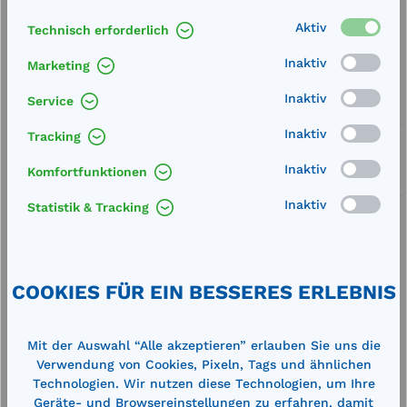
Aktiv
Technisch erforderlich
Merken
Inaktiv
Marketing
Artikel-Nummer:
78733
Inaktiv
Service
Service
Inaktiv
Tracking
Lieferung frei Haus
Inaktiv
Komfortfunktionen
Zertifizierte Qualität
Inaktiv
Statistik & Tracking
COOKIES FÜR EIN BESSERES ERLEBNIS
Beschreibung
aus Kunststoff Polypropylen
Mit der Auswahl “Alle akzeptieren” erlauben Sie uns die
Technische Daten
Verwendung von Cookies, Pixeln, Tags und ähnlichen
Technologien. Wir nutzen diese Technologien, um Ihre
Geräte- und Browsereinstellungen zu erfahren, damit