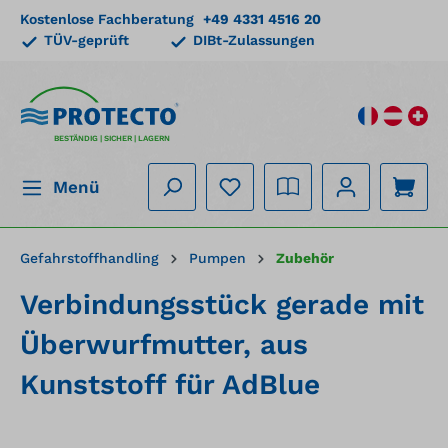
Kostenlose Fachberatung
+49 4331 4516 20
alt springen
TÜV-geprüft
DIBt-Zulassungen
BESTÄNDIG | SICHER | LAGERN
Menü
Gefahrstoffhandling
Pumpen
Zubehör
Verbindungsstück gerade mit
Überwurfmutter, aus
Kunststoff für AdBlue