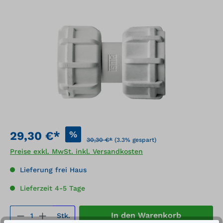
Bildergalerie überspringen
%
29,30 €*
30,30 €*
(3.3% gespart)
Preise exkl. MwSt. inkl. Versandkosten
Lieferung frei Haus
Lieferzeit 4-5 Tage
Produkt Anzahl: Gib den gewünschten We
In den Warenkorb
Stk.