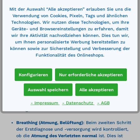
"Atemwege", "Atmung", "Kreislauf" und "neurologische
Mit der Auswahl “Alle akzeptieren” erlauben Sie uns die
Defizite". Bei einem Notfall und der damit verbundenen
Verwendung von Cookies, Pixeln, Tags und ähnlichen
Erstkontrolle des Verletzten sollte stets nach dieser
Technologien. Wir nutzen diese Technologien, um Ihre
Reihenfolge vorgegangen werden.
Geräte- und Browsereinstellungen zu erfahren, damit
wir Ihre Aktivität nachvollziehen können. Dies tun wir,
Airway (Atemwege)
: Beim ersten Schritt wird
um Ihnen personalisierte Werbung bereitstellen zu
kontrolliert, ob die
Atemwege frei
sind und ob eine
können sowie zur Sicherstellung und Verbesserung der
Atmung überhaupt vorhanden ist. Dabei ist
Funktionalität des Onlineshops.
besonders auf ungewöhnliche Atembewegungen zu
achten. Es ist weiterhin zu kontrollieren, ob ein
erhöhtes Risiko für Schwellungen oder Verlegungen
Konfigurieren
Nur erforderliche akzeptieren
existiert. Gegebenenfalls ist zu kontrollieren, ob beim
Patienten ein Halswirbelsäulentrauma vorhanden ist.
Erste Maßnahmen
sind bei diesem Schritt das
Auswahl speichern
Alle akzeptieren
Überstrecken des Kopfes
, ein Guedel- oder Wendl-
- Impressum
- Datenschutz
- AGB
Tubus, eine endotracheale Intubation sowie das
Anlegen einer Zervikalstütze.
Breathing (Atmung, Belüftung)
: Beim zweiten Schritt
der Erstdiagnose und -versorgung wird kontrolliert,
ob die
Atmung des Verletzten normal
ist. Dies ist