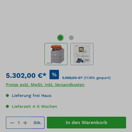
%
5.302,00 €*
5.968,00 €*
(11.16% gespart)
Preise exkl. MwSt. inkl. Versandkosten
Lieferung frei Haus
Lieferzeit 4-5 Wochen
Produkt Anzahl: Gib den gewünschten We
In den Warenkorb
Stk.