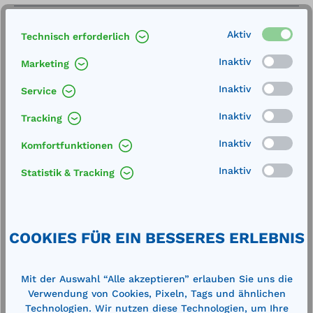
Aktiv
Technisch erforderlich
Inaktiv
Marketing
Inaktiv
Service
Produktgalerie überspringen
Cross-Selling
Inaktiv
Tracking
Inaktiv
Komfortfunktionen
%
%
Inaktiv
Statistik & Tracking
COOKIES FÜR EIN BESSERES ERLEBNIS
Mit der Auswahl “Alle akzeptieren” erlauben Sie uns die
Verwendung von Cookies, Pixeln, Tags und ähnlichen
Technologien. Wir nutzen diese Technologien, um Ihre