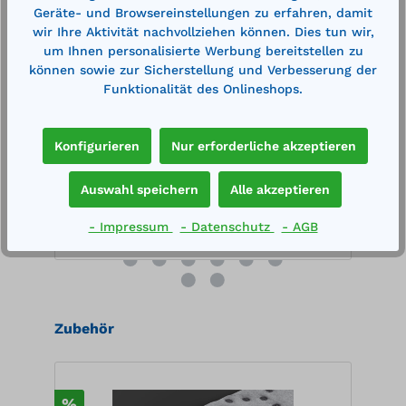
e
CUBE-Dieseltankanlage 1500 Indoor
C
Geräte- und Browsereinstellungen zu erfahren, damit
Basic
B
wir Ihre Aktivität nachvollziehen können. Dies tun wir,
um Ihnen personalisierte Werbung bereitstellen zu
Außenmaße (LxBxH): 1200 x 1150 x 1740
A
können sowie zur Sicherstellung und Verbesserung der
mm Inhalt: 1500lmit integrierter
m
Auffangwanne und optischer
A
Funktionalität des Onlineshops.
Leckageanzeige Befüllanschluss mit TW-
L
Kupplung und Grenzwertgeber, 4m
K
3.049,00 €*
3
Befüllschlauch Entlüftungskappe,
B
3.426,00 €*
Konfigurieren
Nur erforderliche akzeptieren
Füllstandsanzeiger, Entnahmeleitung
F
en
Merken
Elektropumpe 230 V, 56I/min Automatik-
E
Zapfpistole, Zapfpistolenhalter komplett
Za
Auswahl speichern
Alle akzeptieren
montiert
m
In den Warenkorb
- Impressum
- Datenschutz
- AGB
Produktgalerie überspringen
Zubehör
,
%
%