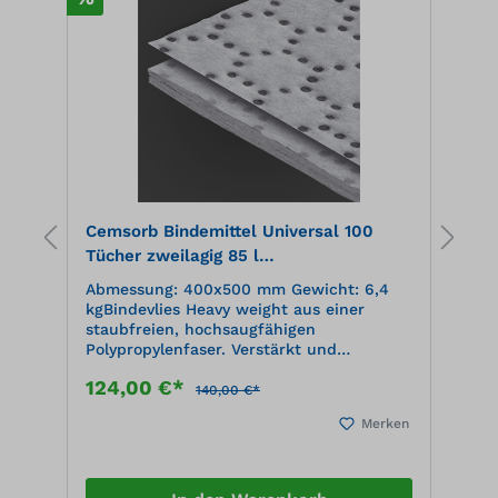
Cemsorb Bindemittel Universal 100
B
.
Tücher zweilagig 85 l
5
Aufnahmekapazität, im Spenderkarton,
t
Abmessung: 400x500 mm Gewicht: 6,4
A
grau
kgBindevlies Heavy weight aus einer
m
staubfreien, hochsaugfähigen
T
Polypropylenfaser. Verstärkt und
G
fusselfrei auf der Oberseite, Perforation
s
124,00 €*
1
in der Breite. Nimmt alle Flüssigkeiten
P
140,00 €*
auf.
F
en
Merken
P
T
7