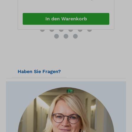
Zapfpistole, Zapfpistolenhalter komplett
Za
montiert
m
In den Warenkorb
,
Haben Sie Fragen?