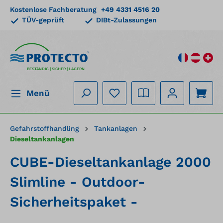
Kostenlose Fachberatung
+49 4331 4516 20
alt springen
TÜV-geprüft
DIBt-Zulassungen
BESTÄNDIG | SICHER | LAGERN
Menü
Gefahrstoffhandling
Tankanlagen
Dieseltankanlagen
CUBE-Dieseltankanlage 2000
Slimline - Outdoor-
Sicherheitspaket -