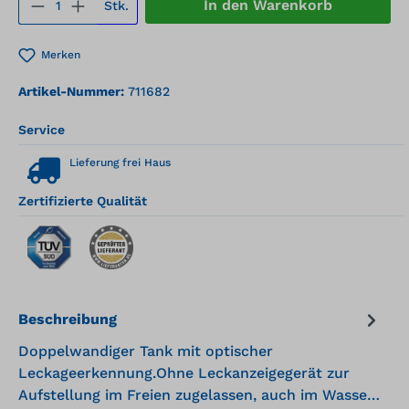
Produkt Anzahl: Gib den gewünschten We
In den Warenkorb
Stk.
Merken
Artikel-Nummer:
711682
Service
Lieferung frei Haus
Zertifizierte Qualität
Beschreibung
Doppelwandiger Tank mit optischer
Leckageerkennung.Ohne Leckanzeigegerät zur
Aufstellung im Freien zugelassen, auch im Wasse…