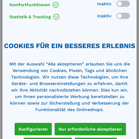
Inaktiv
Komfortfunktionen
Inaktiv
Statistik & Tracking
Cemsorb Bindemittel Universal 100
B
Tücher zweilagig 85 l
5
Aufnahmekapazität, im Spenderkarton,
t
Abmessung: 400x500 mm Gewicht: 6,4
A
grau
kgBindevlies Heavy weight aus einer
m
COOKIES FÜR EIN BESSERES ERLEBNIS
staubfreien, hochsaugfähigen
T
Polypropylenfaser. Verstärkt und
G
fusselfrei auf der Oberseite, Perforation
s
Mit der Auswahl “Alle akzeptieren” erlauben Sie uns die
124,00 €*
1
in der Breite. Nimmt alle Flüssigkeiten
P
140,00 €*
Verwendung von Cookies, Pixeln, Tags und ähnlichen
auf.
F
en
Merken
P
Technologien. Wir nutzen diese Technologien, um Ihre
T
Geräte- und Browsereinstellungen zu erfahren, damit
7
wir Ihre Aktivität nachvollziehen können. Dies tun wir,
In den Warenkorb
um Ihnen personalisierte Werbung bereitstellen zu
können sowie zur Sicherstellung und Verbesserung der
Funktionalität des Onlineshops.
Konfigurieren
Nur erforderliche akzeptieren
Produktgalerie überspringen
Cross-Selling