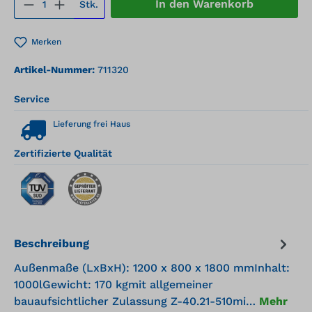
Produkt Anzahl: Gib den gewünschten We
In den Warenkorb
Stk.
Merken
Artikel-Nummer:
711320
Service
Lieferung frei Haus
Zertifizierte Qualität
Beschreibung
Außenmaße (LxBxH): 1200 x 800 x 1800 mmInhalt:
1000lGewicht: 170 kgmit allgemeiner
bauaufsichtlicher Zulassung Z-40.21-510mi…
Mehr