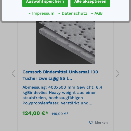
Auswahl speichern
Alle akzeptieren
%
%
- Impressum
- Datenschutz
- AGB
Cemsorb Bindemittel Universal 100
B
.
Tücher zweilagig 85 l
5
Aufnahmekapazität, im Spenderkarton,
t
Abmessung: 400x500 mm Gewicht: 6,4
A
grau
kgBindevlies Heavy weight aus einer
m
staubfreien, hochsaugfähigen
T
Polypropylenfaser. Verstärkt und
G
fusselfrei auf der Oberseite, Perforation
s
124,00 €*
1
in der Breite. Nimmt alle Flüssigkeiten
P
140,00 €*
auf.
F
en
Merken
P
T