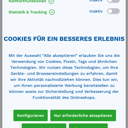
Komfortfunktionen
Inaktiv
Statistik & Tracking
e
CUBE-Dieseltankanlage 1500 Indoor
C
Basic
B
Außenmaße (LxBxH): 1200 x 1150 x 1740
A
mm Inhalt: 1500lmit integrierter
m
COOKIES FÜR EIN BESSERES ERLEBNIS
Auffangwanne und optischer
A
Leckageanzeige Befüllanschluss mit TW-
L
Kupplung und Grenzwertgeber, 4m
K
3.049,00 €*
3
Befüllschlauch Entlüftungskappe,
B
3.426,00 €*
Mit der Auswahl “Alle akzeptieren” erlauben Sie uns die
Füllstandsanzeiger, Entnahmeleitung
F
Verwendung von Cookies, Pixeln, Tags und ähnlichen
en
Merken
Elektropumpe 230 V, 56I/min Automatik-
E
Technologien. Wir nutzen diese Technologien, um Ihre
Zapfpistole, Zapfpistolenhalter komplett
Za
Geräte- und Browsereinstellungen zu erfahren, damit
montiert
m
wir Ihre Aktivität nachvollziehen können. Dies tun wir,
In den Warenkorb
um Ihnen personalisierte Werbung bereitstellen zu
können sowie zur Sicherstellung und Verbesserung der
Funktionalität des Onlineshops.
Produktgalerie überspringen
Zubehör
Konfigurieren
Nur erforderliche akzeptieren
,