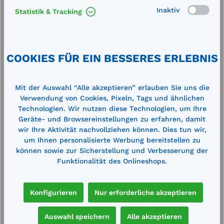
56
Elektropumpe Cematic Duo (24/12V, ca.
E
Inaktiv
Statistik & Tracking
70/35 l/min)
c
e
selbstansaugende Flügelzellenpumpe
s
420W Ausgangsdruck ca. 1,5 bar
2
Saughöhe bis 2 m robustes
S
COOKIES FÜR EIN BESSERES ERLEBNIS
Pumpengehäuse aus Stahlguss DC-
P
Bürstenmotor, Schutzart IP55
B
371,00 €*
2
Arbeitszyklus max. 30 min integriertes
A
419,00 €*
Überdruck-Bypass-Ventil beidseitig 1"
Ü
Mit der Auswahl “Alle akzeptieren” erlauben Sie uns die
en
Merken
InnengewindeAnschlusskabel (#711158)
D
Verwendung von Cookies, Pixeln, Tags und ähnlichen
e
nicht im Lieferumfang enthalten, siehe
Technologien. Wir nutzen diese Technologien, um Ihre
Zubehör
Geräte- und Browsereinstellungen zu erfahren, damit
In den Warenkorb
wir Ihre Aktivität nachvollziehen können. Dies tun wir,
um Ihnen personalisierte Werbung bereitstellen zu
können sowie zur Sicherstellung und Verbesserung der
Funktionalität des Onlineshops.
Produktgalerie überspringen
Zubehör
Konfigurieren
Nur erforderliche akzeptieren
Auswahl speichern
Alle akzeptieren
%
%