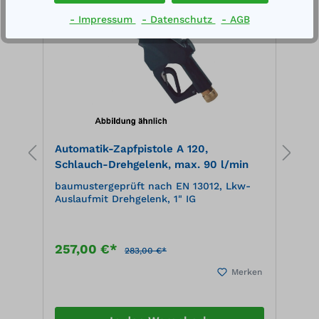
- Impressum
- Datenschutz
- AGB
k
Automatik-Zapfpistole A 120,
O
Schlauch-Drehgelenk, max. 90 l/min
e
baumustergeprüft nach EN 13012, Lkw-
g
:
Auslaufmit Drehgelenk, 1" IG
P
257,00 €*
2
283,00 €*
en
Merken