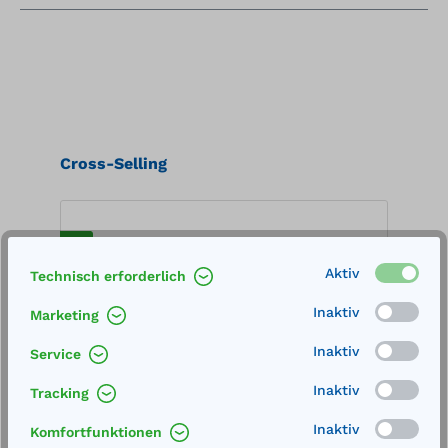
Produktgalerie überspringen
Cross-Selling
%
%
Aktiv
Technisch erforderlich
Inaktiv
Marketing
Inaktiv
Service
Inaktiv
Tracking
Inaktiv
Komfortfunktionen