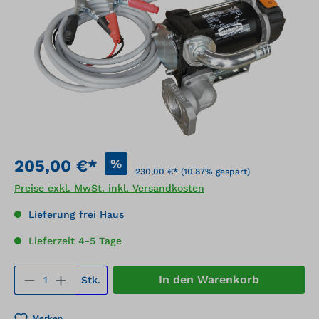
%
205,00 €*
230,00 €*
(10.87% gespart)
Preise exkl. MwSt. inkl. Versandkosten
Lieferung frei Haus
Lieferzeit 4-5 Tage
Produkt Anzahl: Gib den gewünschten We
In den Warenkorb
Stk.
Merken