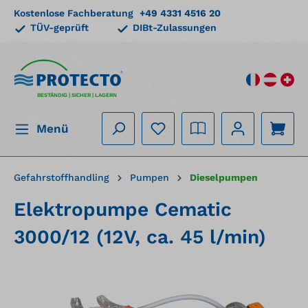
Kostenlose Fachberatung
+49 4331 4516 20
alt springen
TÜV-geprüft
DIBt-Zulassungen
BESTÄNDIG | SICHER | LAGERN
Menü
Gefahrstoffhandling
Pumpen
Dieselpumpen
Elektropumpe Cematic
3000/12 (12V, ca. 45 l/min)
Bildergalerie überspringen