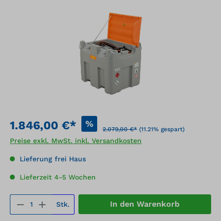
Bildergalerie überspringen
%
1.846,00 €*
2.079,00 €*
(11.21% gespart)
Preise exkl. MwSt. inkl. Versandkosten
Lieferung frei Haus
Lieferzeit 4-5 Wochen
Produkt Anzahl: Gib den gewünschten We
In den Warenkorb
Stk.