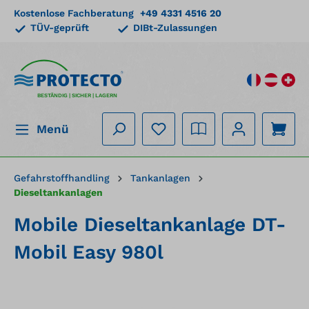
Kostenlose Fachberatung
+49 4331 4516 20
alt springen
TÜV-geprüft
DIBt-Zulassungen
BESTÄNDIG | SICHER | LAGERN
Menü
Gefahrstoffhandling
Tankanlagen
Dieseltankanlagen
Mobile Dieseltankanlage DT-
Mobil Easy 980l