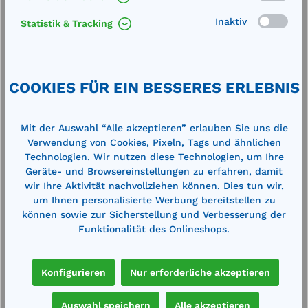
Dieseltankanlage Typ DT-Mobil 980 D
M
Inaktiv
Statistik & Tracking
e
doppelwandig, feuerverzinkt,
E
Mobilpaket
H
Außenmaße (LxBxH): 1210 x 1210 x 1810
A
mm Volumen: 980 Liter, somit unter der
1
Freigrenze von 1000 Litern laut
k
COOKIES FÜR EIN BESSERES ERLEBNIS
t
ADREinzeltankanlage für den mobilen
(
Einsatz im Freien und im Gebäude
v
5.020,00 €*
4
zugelassen zum Transport nach ADR
i
5.647,00 €*
Mit der Auswahl “Alle akzeptieren” erlauben Sie uns die
Ausstattung: abschließbarer
(A
en
Merken
Verwendung von Cookies, Pixeln, Tags und ähnlichen
h
Pumpenschrank, Leckanzeigegerät, 2
a
Kranösen, Staplertaschen, Schutzring für
I
Technologien. Wir nutzen diese Technologien, um Ihre
Pumpenanlage, Peilstab, Entnahmeleitung
i
Geräte- und Browsereinstellungen zu erfahren, damit
R 1“ absperrbar, Entlüftungsleitung R 1½“
u
In den Warenkorb
wir Ihre Aktivität nachvollziehen können. Dies tun wir,
ng
verschließbar, Befüllstutzen R 2“
feue
um Ihnen personalisierte Werbung bereitstellen zu
½“
verschließbar Material: Stahlblech 2 x 3
D
können sowie zur Sicherstellung und Verbesserung der
mm Elektropumpe 12 V, 50 l/min mit
S
Funktionalität des Onlineshops.
Automatik-Zapfpistole und 4 m
f
Befüllschlauch
G
S
Produktgalerie überspringen
Zubehör
F
Konfigurieren
Nur erforderliche akzeptieren
E
l
Au
Auswahl speichern
Alle akzeptieren