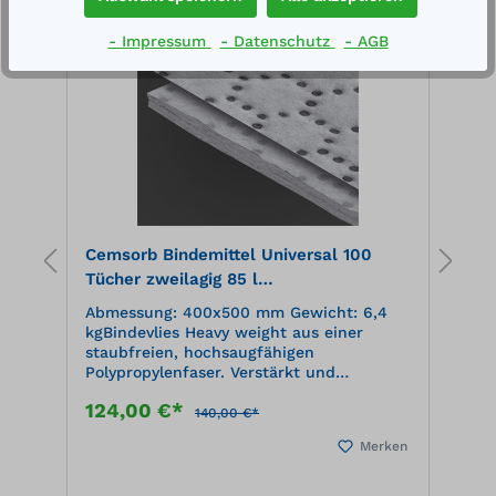
g
%
%
e
- Impressum
- Datenschutz
- AGB
Cemsorb Bindemittel Universal 100
B
Tücher zweilagig 85 l
5
Aufnahmekapazität, im Spenderkarton,
t
Abmessung: 400x500 mm Gewicht: 6,4
A
grau
kgBindevlies Heavy weight aus einer
m
staubfreien, hochsaugfähigen
T
Polypropylenfaser. Verstärkt und
G
fusselfrei auf der Oberseite, Perforation
s
124,00 €*
1
in der Breite. Nimmt alle Flüssigkeiten
P
140,00 €*
auf.
F
en
Merken
P
T
7