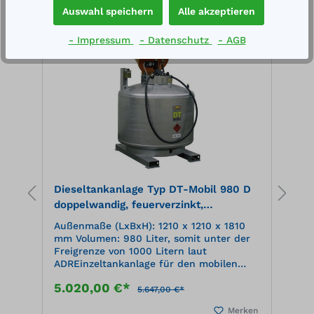
Auswahl speichern
Alle akzeptieren
%
%
- Impressum
- Datenschutz
- AGB
Dieseltankanlage Typ DT-Mobil 980 D
M
e
doppelwandig, feuerverzinkt,
E
Mobilpaket
H
Außenmaße (LxBxH): 1210 x 1210 x 1810
A
mm Volumen: 980 Liter, somit unter der
1
Freigrenze von 1000 Litern laut
k
t
ADREinzeltankanlage für den mobilen
(
Einsatz im Freien und im Gebäude
v
5.020,00 €*
4
zugelassen zum Transport nach ADR
i
5.647,00 €*
Ausstattung: abschließbarer
(A
en
Merken
h
Pumpenschrank, Leckanzeigegerät, 2
a