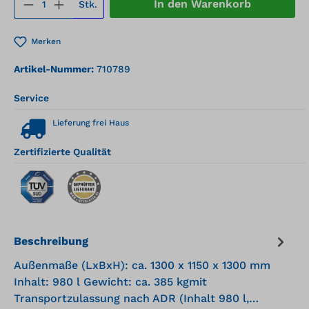
Produkt Anzahl: Gib den gewünschten We
In den Warenkorb
Stk.
Merken
Artikel-Nummer:
710789
Service
Lieferung frei Haus
Zertifizierte Qualität
Beschreibung
Außenmaße (LxBxH): ca. 1300 x 1150 x 1300 mm
Inhalt: 980 l Gewicht: ca. 385 kgmit
Transportzulassung nach ADR (Inhalt 980 l,…