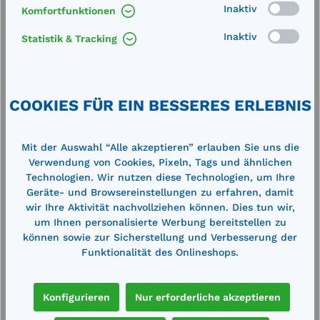
Inaktiv
Komfortfunktionen
Inaktiv
Statistik & Tracking
Cemsorb Bindemittel Universal 100
B
Tücher zweilagig 85 l
5
Aufnahmekapazität, im Spenderkarton,
t
Abmessung: 400x500 mm Gewicht: 6,4
A
grau
kgBindevlies Heavy weight aus einer
m
COOKIES FÜR EIN BESSERES ERLEBNIS
staubfreien, hochsaugfähigen
T
r,
Polypropylenfaser. Verstärkt und
G
n
fusselfrei auf der Oberseite, Perforation
s
Mit der Auswahl “Alle akzeptieren” erlauben Sie uns die
124,00 €*
1
in der Breite. Nimmt alle Flüssigkeiten
P
140,00 €*
Verwendung von Cookies, Pixeln, Tags und ähnlichen
auf.
F
en
Merken
P
Technologien. Wir nutzen diese Technologien, um Ihre
T
Geräte- und Browsereinstellungen zu erfahren, damit
7
wir Ihre Aktivität nachvollziehen können. Dies tun wir,
In den Warenkorb
um Ihnen personalisierte Werbung bereitstellen zu
können sowie zur Sicherstellung und Verbesserung der
Funktionalität des Onlineshops.
Konfigurieren
Nur erforderliche akzeptieren
Produktgalerie überspringen
Cross-Selling