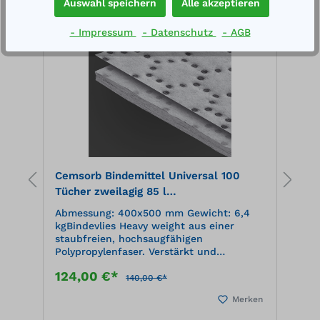
Auswahl speichern
Alle akzeptieren
Au
g
%
%
- Impressum
- Datenschutz
- AGB
e
Cemsorb Bindemittel Universal 100
B
Tücher zweilagig 85 l
5
Aufnahmekapazität, im Spenderkarton,
t
Abmessung: 400x500 mm Gewicht: 6,4
A
grau
kgBindevlies Heavy weight aus einer
m
staubfreien, hochsaugfähigen
T
Polypropylenfaser. Verstärkt und
G
fusselfrei auf der Oberseite, Perforation
s
124,00 €*
1
in der Breite. Nimmt alle Flüssigkeiten
P
140,00 €*
auf.
F
en
Merken
P
T