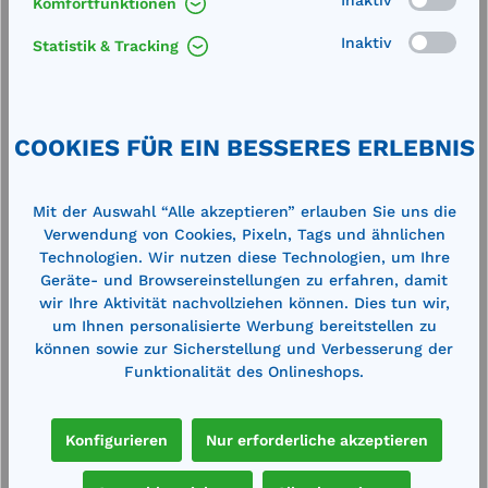
Komfortfunktionen
Inaktiv
Statistik & Tracking
Dieseltankanlage Typ DT-Mobil 980 D
M
e
doppelwandig, feuerverzinkt,
E
Mobilpaket
H
Außenmaße (LxBxH): 1210 x 1210 x 1810
A
mm Volumen: 980 Liter, somit unter der
1
COOKIES FÜR EIN BESSERES ERLEBNIS
Freigrenze von 1000 Litern laut
k
t
ADREinzeltankanlage für den mobilen
(
Einsatz im Freien und im Gebäude
v
5.020,00 €*
4
zugelassen zum Transport nach ADR
i
5.647,00 €*
Mit der Auswahl “Alle akzeptieren” erlauben Sie uns die
Ausstattung: abschließbarer
(A
Verwendung von Cookies, Pixeln, Tags und ähnlichen
en
Merken
h
Pumpenschrank, Leckanzeigegerät, 2
a
Technologien. Wir nutzen diese Technologien, um Ihre
Kranösen, Staplertaschen, Schutzring für
I
Geräte- und Browsereinstellungen zu erfahren, damit
Pumpenanlage, Peilstab, Entnahmeleitung
i
R 1“ absperrbar, Entlüftungsleitung R 1½“
u
wir Ihre Aktivität nachvollziehen können. Dies tun wir,
In den Warenkorb
ng
verschließbar, Befüllstutzen R 2“
feue
um Ihnen personalisierte Werbung bereitstellen zu
½“
verschließbar Material: Stahlblech 2 x 3
D
können sowie zur Sicherstellung und Verbesserung der
mm Elektropumpe 12 V, 50 l/min mit
S
Funktionalität des Onlineshops.
Automatik-Zapfpistole und 4 m
f
Befüllschlauch
G
S
Produktgalerie überspringen
Zubehör
F
Konfigurieren
Nur erforderliche akzeptieren
E
l