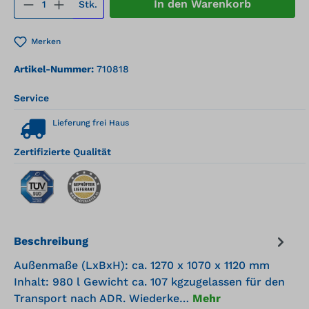
Produkt Anzahl: Gib den gewünschten We
In den Warenkorb
Stk.
Merken
Artikel-Nummer:
710818
Service
Lieferung frei Haus
Zertifizierte Qualität
Beschreibung
Außenmaße (LxBxH): ca. 1270 x 1070 x 1120 mm
Inhalt: 980 l Gewicht ca. 107 kgzugelassen für den
Transport nach ADR. Wiederke…
Mehr