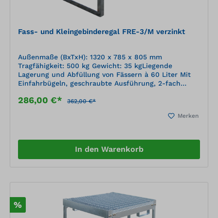
Fass- und Kleingebinderegal FRE-3/M verzinkt
Außenmaße (BxTxH): 1320 x 785 x 805 mm
Tragfähigkeit: 500 kg Gewicht: 35 kgLiegende
Lagerung und Abfüllung von Fässern à 60 Liter Mit
Einfahrbügeln, geschraubte Ausführung, 2-fach
stapelbar, zerlegte Anlieferung Mit
286,00 €*
Übereinstimmungserklärung (ÜHP) gem. StawaR
362,00 €*
Zugelassen für entzündbare Flüssigkeiten der GHS-
Merken
Kategorien 1-3 Zugelassen für gewässergefährdende
Flüssigkeiten der GHS-Kategorien 1-4
In den Warenkorb
%