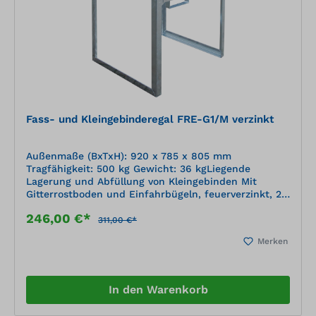
Fass- und Kleingebinderegal FRE-G1/M verzinkt
Außenmaße (BxTxH): 920 x 785 x 805 mm
Tragfähigkeit: 500 kg Gewicht: 36 kgLiegende
Lagerung und Abfüllung von Kleingebinden Mit
Gitterrostboden und Einfahrbügeln, feuerverzinkt, 2-
fach stapelbar, zerlegte Anlieferung Mit
246,00 €*
Übereinstimmungserklärung (ÜHP) gem. StawaR
311,00 €*
Zugelassen für entzündbare Flüssigkeiten der GHS-
Merken
Kategorien 1-3 Zugelassen für gewässergefährdende
Flüssigkeiten der GHS-Kategorien 1-4
In den Warenkorb