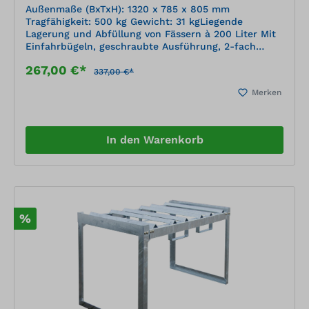
Außenmaße (BxTxH): 1320 x 785 x 805 mm
Tragfähigkeit: 500 kg Gewicht: 31 kgLiegende
Lagerung und Abfüllung von Fässern à 200 Liter Mit
Einfahrbügeln, geschraubte Ausführung, 2-fach
stapelbar, zerlegte Anlieferung Mit
267,00 €*
Übereinstimmungserklärung (ÜHP) gem. StawaR
337,00 €*
Zugelassen für entzündbare Flüssigkeiten der GHS-
Merken
Kategorien 1-3 Zugelassen für gewässergefährdende
Flüssigkeiten der GHS-Kategorien 1-4
In den Warenkorb
%