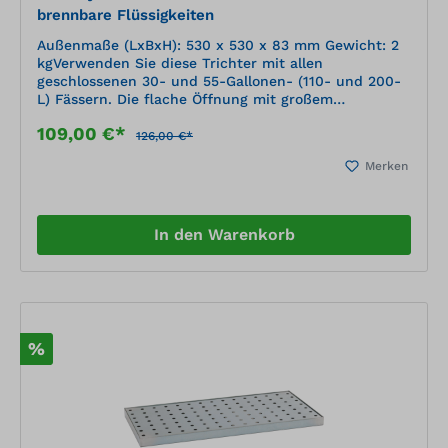
brennbare Flüssigkeiten
Außenmaße (LxBxH): 530 x 530 x 83 mm Gewicht: 2
kgVerwenden Sie diese Trichter mit allen
geschlossenen 30- und 55-Gallonen- (110- und 200-
L) Fässern. Die flache Öffnung mit großem
Durchmesser sorgt für ein schnelles und einfaches
109,00 €*
Ausgießen. Das schräge Design reduziert Spritzer
126,00 €*
und verhindert, dass die Behälter in ihrer eigenen
Merken
Flüssigkeit stehen bleiben. Große, flache Vertiefung
an der Trichterkehle ermöglicht passives Entleeren
von Farbdosen, Filtern, Eimern und anderen
Behältern.
In den Warenkorb
%