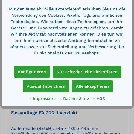
Kategorien 1-3 Zugelassen für gewässergefährdende
Flüssigkeiten der GHS-Kategorien 1-4
Mit der Auswahl “Alle akzeptieren” erlauben Sie uns die
Verwendung von Cookies, Pixeln, Tags und ähnlichen
In den Warenkorb
Technologien. Wir nutzen diese Technologien, um Ihre
Geräte- und Browsereinstellungen zu erfahren, damit
wir Ihre Aktivität nachvollziehen können. Dies tun wir,
um Ihnen personalisierte Werbung bereitstellen zu
können sowie zur Sicherstellung und Verbesserung der
Funktionalität des Onlineshops.
%
Konfigurieren
Nur erforderliche akzeptieren
Auswahl speichern
Alle akzeptieren
- Impressum
- Datenschutz
- AGB
Fassauflage FA 200-1 verzinkt
Außenmaße (BxTxH): 545 x 780 x 445 mm
Tragfähigkeit: 500 kg Gewicht: 14 kgfür die liegende