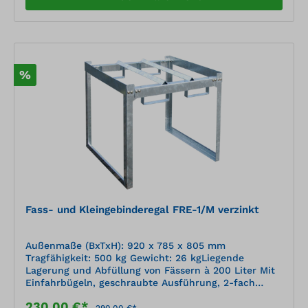
%
Fass- und Kleingebinderegal FRE-1/M verzinkt
Außenmaße (BxTxH): 920 x 785 x 805 mm
Tragfähigkeit: 500 kg Gewicht: 26 kgLiegende
Lagerung und Abfüllung von Fässern à 200 Liter Mit
Einfahrbügeln, geschraubte Ausführung, 2-fach
stapelbar, zerlegte Anlieferung Mit
230,00 €*
Übereinstimmungserklärung (ÜHP) gem. StawaR
290,00 €*