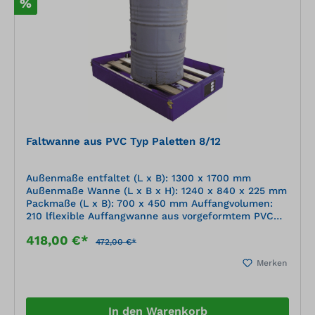
%
Faltwanne aus PVC Typ Paletten 8/12
Außenmaße entfaltet (L x B): 1300 x 1700 mm
Außenmaße Wanne (L x B x H): 1240 x 840 x 225 mm
Packmaße (L x B): 700 x 450 mm Auffangvolumen:
210 lflexible Auffangwanne aus vorgeformtem PVC
multifunktionaler Wannen-Behälter, handlich, ideal
418,00 €*
geeignet als Notfallwanne oder Transport- und
472,00 €*
Kommissionierungsbehälter in Europaletten
Merken
Standardgröße sekundenschnell einsetzbar
flüssigkeitsdicht beständig gegen viele Chemikalien
und Öle integrierter Füllstandsanzeiger
In den Warenkorb