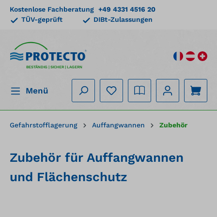
Kostenlose Fachberatung
+49 4331 4516 20
alt springen
TÜV-geprüft
DIBt-Zulassungen
BESTÄNDIG | SICHER | LAGERN
Menü
Gefahrstofflagerung
Auffangwannen
Zubehör
Zubehör für Auffangwannen
und Flächenschutz