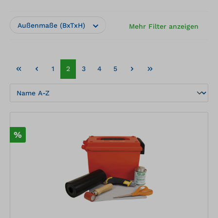
Außenmaße (BxTxH)
Hersteller
Herstelle
Mehr Filter anzeigen
1
2
3
4
5
%