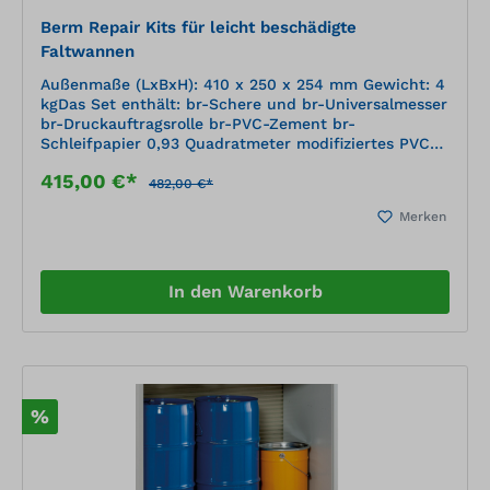
Berm Repair Kits für leicht beschädigte
Faltwannen
Außenmaße (LxBxH): 410 x 250 x 254 mm Gewicht: 4
kgDas Set enthält: br-Schere und br-Universalmesser
br-Druckauftragsrolle br-PVC-Zement br-
Schleifpapier 0,93 Quadratmeter modifiziertes PVC-
beschichtetes Gewebereparaturmaterial in Schwarz
415,00 €*
482,00 €*
Merken
In den Warenkorb
%