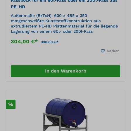
Fassbock für ein 60l-Fass oder ein 200l-Fass aus
PE-HD
Außenmaße (BxTxH): 630 x 485 x 350
mmgeschweißte Kunststoffkonstruktion aus
extrudiertem PE-HD Plattenmaterial für die liegende
Lagerung von einem 60l- oder 200l-Fass
304,00 €*
330,00 €*
Merken
In den Warenkorb
%