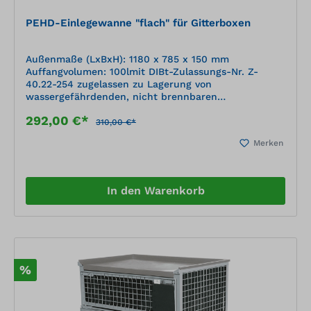
PEHD-Einlegewanne "flach" für Gitterboxen
Außenmaße (LxBxH): 1180 x 785 x 150 mm
Auffangvolumen: 100lmit DIBt-Zulassungs-Nr. Z-
40.22-254 zugelassen zu Lagerung von
wassergefährdenden, nicht brennbaren
Flüssigkeiten, gemäß der Positiv-Medienliste 40-1.1
292,00 €*
des DIBt Berlin (Deutsches Institut für Bautechnik)
310,00 €*
geschweißte Kunststoffkonstruktion aus
Merken
Plattenmaterial, nach statischen Erfordernissen
dimensioniert Material: PE-HD schwarz (Polyethylen)
ausgelegt für das direkte Einstellen von Gebinden die
statische Hauptlast bei austretendem Medium wird
In den Warenkorb
von der Gitterbox übernommen (Gitterbox nicht im
Lieferumfang enthalten)
%