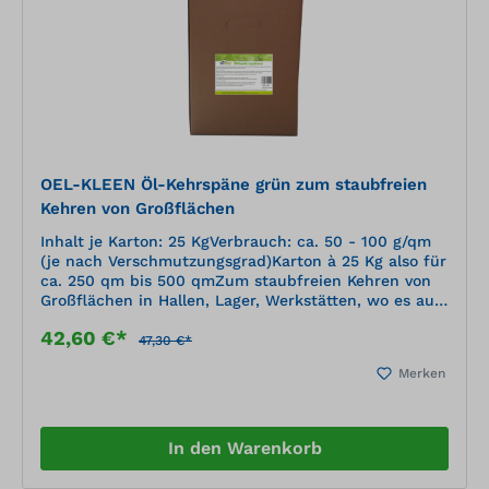
OEL-KLEEN Öl-Kehrspäne grün zum staubfreien
Kehren von Großflächen
Inhalt je Karton: 25 KgVerbrauch: ca. 50 - 100 g/qm
(je nach Verschmutzungsgrad)Karton à 25 Kg also für
ca. 250 qm bis 500 qmZum staubfreien Kehren von
Großflächen in Hallen, Lager, Werkstätten, wo es auf
Sauberkeit und Pflege des Bodens
42,60 €*
ankommt.Enthalten hochwertige, säurefreie Öle, die
47,30 €*
nicht verharzen und daher den Boden nicht
Merken
verschmieren.Staubbindendes, reinigungsintensives
Kehrmittel-Konzentrat. Für alle
lösungsmittelbeständigen Böden wie Holz, Stein,
Beton usw.Anwendung:Kehrspane in einer Reihe auf
In den Warenkorb
den Boden geben, und diese wie beim normalen
Kehren vor sich hinbewegen.Auf stark verschmutzen