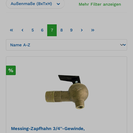
Außenmaße (BxTxH)
Hersteller
Herstelle
Mehr Filter anzeigen
5
6
7
8
9
%
Messing-Zapfhahn 3/4''-Gewinde,