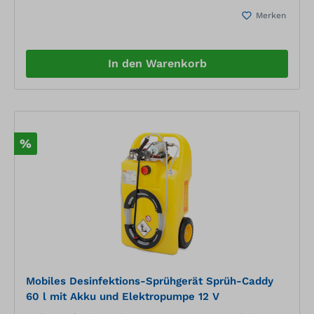
FlachstrahldüsenGewebeschlauch 5 mPE-Kanister 20
Merken
lSprühlanze mit Flachstrahldüse Größe 04,
Sprühwinkel 110 °, ca. 950 ml/minund
Flachstrahldüse Größe 02, Sprühwinkel 110 °, ca. 690
ml/minkonstanter Sprühdruck für gleichmäßiges,
In den Warenkorb
nebelarmes Sprühergebnisregulierbare
Durchflussmengespart Zeit, Geld, schont die Umwelt
und Gesundheit
%
Mobiles Desinfektions-Sprühgerät Sprüh-Caddy
60 l mit Akku und Elektropumpe 12 V