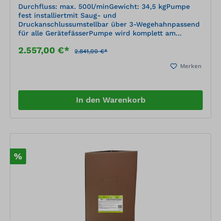
Durchfluss: max. 500l/minGewicht: 34,5 kgPumpe
fest installiertmit Saug- und
Druckanschlussumstellbar über 3-Wegehahnpassend
für alle GerätefässerPumpe wird komplett am
mobilen Bewässerungssystem BWS montiert
2.557,00 €*
geliefert.
2.841,00 €*
Merken
In den Warenkorb
%