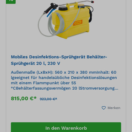
Mobiles Desinfektions-Sprühgerät Behälter-
Sprühgerät 20 l, 230 V
Außenmaße (LxBxH): 560 x 210 x 380 mmInhalt: 60
lgeeignet für handelsübliche Desinfektionslösungen
mit einem Flammpunkt über 55
°CBehälterfassungsvermögen 20 lStromversorgung
230 VKabellänge ca. 5 mDruckregulierventil 0,3 - 5
815,00 €*
barGewebeschlauch ca. 5 mSprühlanze mit
923,00 €*
FlachstrahldüsenSprühlanze mit Flachstrahldüse
Merken
Größe 04, Sprühwinkel 110 °, ca. 1040 - 1370 ml/min
und Flachstrahldüse Größe 02, Sprühwinkel 110 °, ca.
800 - 1000 ml/minkonstanter Sprühdruck für
gleichmäßiges, nebelarmes
In den Warenkorb
Sprühergebnisregulierbare Durchflussmengespart