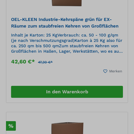
OEL-KLEEN Industrie-Kehrspäne grün für EX-
Räume zum staubfreien Kehren von Großflächen
Inhalt je Karton: 25 KgVerbrauch: ca. 50 - 100 g/qm
(je nach Verschmutzungsgrad)Karton à 25 Kg also für
ca. 250 qm bis 500 qmZum staubfreien Kehren von
Großflächen in Hallen, Lager, Werkstätten, wo es auf
Sauberkeit und Pflege des Bodens
42,60 €*
ankommt.Neutrales Kehrmittel für alle nicht
47,30 €*
gebohnerten Fußböden.Staubbindendes und
Merken
reinigendes Kehrmittel-Konzentrat mit hohem WAS-
Anteil (Waschaktive Substanzen).Speziell für Räume
und Hallen wo keine Lösungsmittel erlaubt sind (wie
EX-Räume und Hallen).Für Industrieböden aus Stein,
In den Warenkorb
Beton, Holz usw.Anwendung:Kehrspane in einer Reihe
auf den Boden geben, und diese wie beim normalen
Kehren vor sich hinbewegen.Auf stark verschmutzen
Stellen Kehrspane mit dem Kehrbesen verreiben.
%