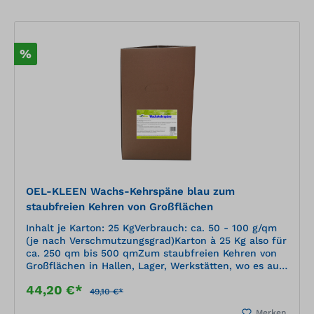
Stellen Kehrspane mit dem Kehrbesen verreiben.
%
OEL-KLEEN Wachs-Kehrspäne blau zum
staubfreien Kehren von Großflächen
Inhalt je Karton: 25 KgVerbrauch: ca. 50 - 100 g/qm
(je nach Verschmutzungsgrad)Karton à 25 Kg also für
ca. 250 qm bis 500 qmZum staubfreien Kehren von
Großflächen in Hallen, Lager, Werkstätten, wo es auf
Sauberkeit und Pflege des Bodens
44,20 €*
ankommt.Enthalten Lösungsmittel und hochwertige
49,10 €*
Wachse.Staubbindendes und reinigendes Kehrmehl-
Merken