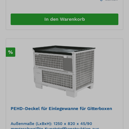
Konzentrat.Für alle lösungsmittelbeständigen Böden
aus Stein, Beton, Holz. Durch Nachpolieren entsteht
Glanz.Anwendung:Kehrspane in einer Reihe auf den
Boden geben, und diese wie beim normalen Kehren
In den Warenkorb
vor sich hinbewegen.Auf stark verschmutzen Stellen
Kehrspane mit dem Kehrbesen verreiben.
%
PEHD-Deckel für Einlegewanne für Gitterboxen
Außenmaße (LxBxH): 1250 x 820 x 45/90
mmgeschweißte Kunststoffkonstruktion aus