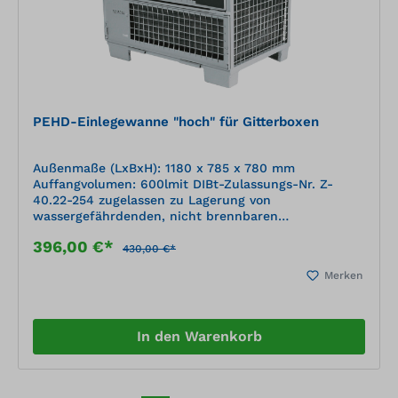
PEHD-Einlegewanne "hoch" für Gitterboxen
Außenmaße (LxBxH): 1180 x 785 x 780 mm
Auffangvolumen: 600lmit DIBt-Zulassungs-Nr. Z-
40.22-254 zugelassen zu Lagerung von
wassergefährdenden, nicht brennbaren
Flüssigkeiten, gemäß der Positiv-Medienliste 40-1.1
396,00 €*
des DIBt Berlin (Deutsches Institut für Bautechnik)
430,00 €*
geschweißte Kunststoffkonstruktion aus
Merken
Plattenmaterial, nach statischen Erfordernissen
dimensioniert Material: PE-HD schwarz (Polyethylen)
ausgelegt für das direkte Einstellen von Gebinden die
statische Hauptlast bei austretendem Medium wird
In den Warenkorb
von der Gitterbox übernommen (Gitterbox nicht im
Lieferumfang enthalten)