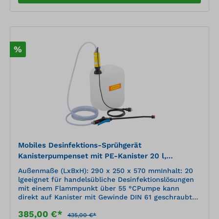
Zeit, Geld, schont die Umwelt und Gesundheit
%
Mobiles Desinfektions-Sprühgerät
Kanisterpumpenset mit PE-Kanister 20 l,
Elektropumpe 230 V
Außenmaße (LxBxH): 290 x 250 x 570 mmInhalt: 20
lgeeignet für handelsübliche Desinfektionslösungen
mit einem Flammpunkt über 55 °CPumpe kann
direkt auf Kanister mit Gewinde DIN 61 geschraubt
werdenSet bestehend aus:Elektro-Kanisterpumpe,
385,00 €*
230 VSprühlanze mit
435,00 €*