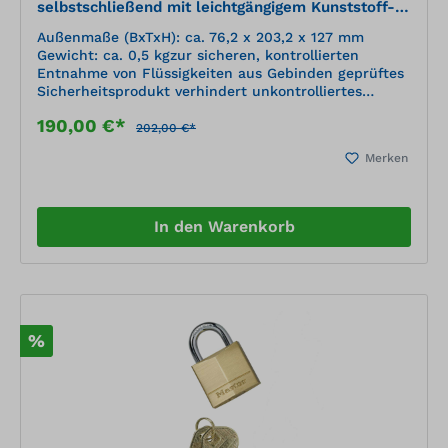
selbstschließend mit leichtgängigem Kunststoff-
Betätigungshebel
Außenmaße (BxTxH): ca. 76,2 x 203,2 x 127 mm
Gewicht: ca. 0,5 kgzur sicheren, kontrollierten
Entnahme von Flüssigkeiten aus Gebinden geprüftes
Sicherheitsprodukt verhindert unkontrolliertes
Auslaufen von Flüssigkeiten Öffnung durch drücken
190,00 €*
bzw. ziehen Generelle Selbstschließung mit
202,00 €*
Flammsperre Gewinde: 3/4" Durchflussmenge: 6
Merken
l/min.
In den Warenkorb
%