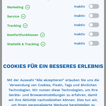
400 lEinzeltankanlage für den mobilen Einsatz im
Freien und im Gebäude zuge…
Mehr
Inaktiv
Marketing
Technische Daten
Inaktiv
Service
Inaktiv
Tracking
Inaktiv
Komfortfunktionen
Inaktiv
Statistik & Tracking
Produktgalerie überspringen
Zubehör
COOKIES FÜR EIN BESSERES ERLEBNIS
%
%
Mit der Auswahl “Alle akzeptieren” erlauben Sie uns die
Verwendung von Cookies, Pixeln, Tags und ähnlichen
Technologien. Wir nutzen diese Technologien, um Ihre
Geräte- und Browsereinstellungen zu erfahren, damit
wir Ihre Aktivität nachvollziehen können. Dies tun wir,
um Ihnen personalisierte Werbung bereitstellen zu