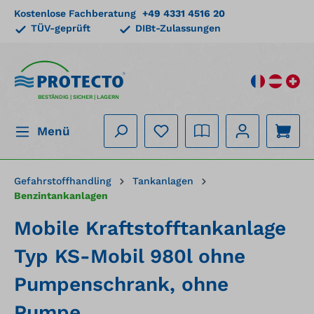
Kostenlose Fachberatung
+49 4331 4516 20
alt springen
TÜV-geprüft
DIBt-Zulassungen
BESTÄNDIG | SICHER | LAGERN
Menü
Gefahrstoffhandling
Tankanlagen
Benzintankanlagen
Mobile Kraftstofftankanlage
Typ KS-Mobil 980l ohne
Pumpenschrank, ohne
Pumpe