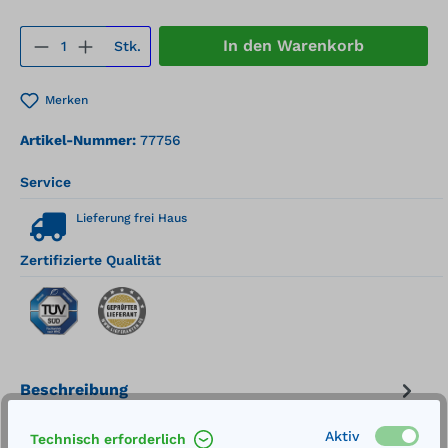
Produkt Anzahl: Gib den gewünschten We
In den Warenkorb
Stk.
Merken
Artikel-Nummer:
77756
Service
Lieferung frei Haus
Zertifizierte Qualität
Beschreibung
Außenmaße (LxBxH): 1210 x 1210 x 1410 mm Inhalt:
Aktiv
Technisch erforderlich