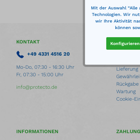
Mit der Auswahl “Alle
Technologien. Wir nut
wir Ihre Aktivität n
können sowi
KONTAKT
SERVICE
Konfigurieren
+49 4331 4516 20
Hilfe zum
Zahlungsa
Mo-Do, 07:30 - 16:30 Uhr
Lieferung
Fr, 07:30 - 15:00 Uhr
Gewährlei
Rückgabe
info@protecto.de
Wartung
Cookie-Ei
INFORMATIONEN
ZAHLUN