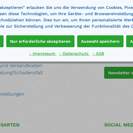
 akzeptieren” erlauben Sie uns die Verwendung von Cookies, Pixe
zen diese Technologien, um Ihre Geräte- und Browsereinstellun
achvollziehen können. Dies tun wir, um Ihnen personalisierte Wer
e zur Sicherstellung und Verbesserung der Funktionalität des 
NEWSLETT
Nur erforderliche akzeptieren
Auswahl speichern
A
 Bestellvorgang
Abonnieren S
- Impressum
- Datenschutz
- AGB
rten
Sie keine Ne
 und Versandkosten
stung/Schadensfall
Newsletter
nstellungen
GSARTEN
SOCIAL MED