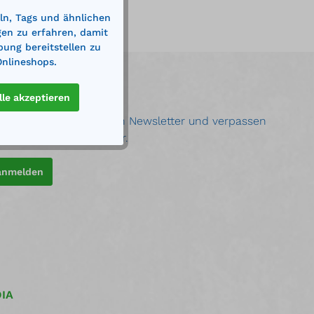
ln, Tags und ähnlichen
gen zu erfahren, damit
bung bereitstellen zu
Onlineshops.
ER
lle akzeptieren
ie unseren kostenlosen Newsletter und verpassen
uigkeit oder Aktion mehr.
 anmelden
IA