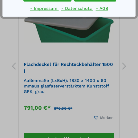
- Impressum
- Datenschutz
- AGB
l.
Flachdeckel für Rechteckbehälter 1500
A
l
I
Außenmaße (LxBxH): 1830 x 1400 x 60
W
mmaus glasfaserverstärktem Kunststoff
GFK, grau
791,00 €*
3
870,00 €*
en
Merken