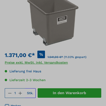
%
1.371,00 €*
1.541,00 €*
(11.03% gespart)
Preise exkl. MwSt. inkl. Versandkosten
Lieferung frei Haus
Lieferzeit 2-3 Wochen
Produkt Anzahl: Gib den gewünschten We
In den Warenkorb
Stk.
Merken