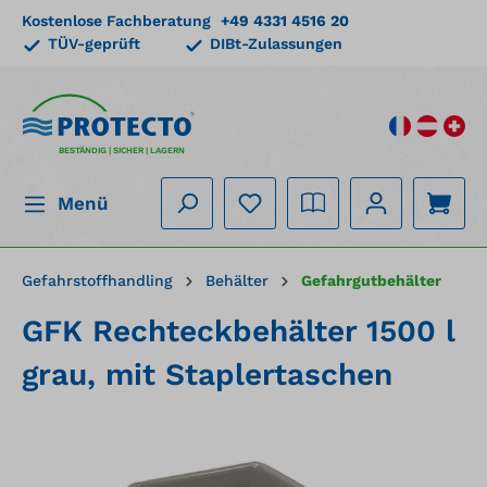
Kostenlose Fachberatung
+49 4331 4516 20
alt springen
TÜV-geprüft
DIBt-Zulassungen
BESTÄNDIG | SICHER | LAGERN
Menü
Gefahrstoffhandling
Behälter
Gefahrgutbehälter
GFK Rechteckbehälter 1500 l
grau, mit Staplertaschen
Bildergalerie überspringen