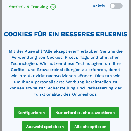
d
GFK Rechteckbehälter 1100 l grün
G
Inaktiv
Statistik & Tracking
Außenmaße (LxBxH): 1620 x 1190 x 810
A
mm Innenmaße (LxBxH): 1480 x 1050 x
m
us
800 mmTransport- und Lagerbehälter aus
8
COOKIES FÜR EIN BESSERES ERLEBNIS
glasfaserverstärktem Kunststoff GFK. -
g
hoch korrosionsbeständig - verstärkter
h
799,00 €*
8
Griffrand - glatte Oberfläche - extrem
G
895,00 €*
leicht - hohe Festigkeit und Stabilität -
l
Mit der Auswahl “Alle akzeptieren” erlauben Sie uns die
en
Merken
ineinander stapelbar - UV-beständig
i
Verwendung von Cookies, Pixeln, Tags und ähnlichen
Umfangreiches Zubehörprogramm
U
Technologien. Wir nutzen diese Technologien, um Ihre
Geräte- und Browsereinstellungen zu erfahren, damit
In den Warenkorb
wir Ihre Aktivität nachvollziehen können. Dies tun wir,
um Ihnen personalisierte Werbung bereitstellen zu
können sowie zur Sicherstellung und Verbesserung der
Funktionalität des Onlineshops.
Produktgalerie überspringen
Zubehör
Konfigurieren
Nur erforderliche akzeptieren
Auswahl speichern
Alle akzeptieren
%
%