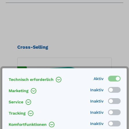
Produktgalerie überspringen
Cross-Selling
%
%
Aktiv
Technisch erforderlich
Inaktiv
Marketing
Inaktiv
Service
Inaktiv
Tracking
Inaktiv
Komfortfunktionen