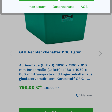
- Impressum
- Datenschutz
- AGB
d
GFK Rechteckbehälter 1100 l grün
G
Außenmaße (LxBxH): 1620 x 1190 x 810
A
mm Innenmaße (LxBxH): 1480 x 1050 x
m
us
800 mmTransport- und Lagerbehälter aus
8
glasfaserverstärktem Kunststoff GFK. -
g
hoch korrosionsbeständig - verstärkter
h
799,00 €*
8
Griffrand - glatte Oberfläche - extrem
G
895,00 €*
leicht - hohe Festigkeit und Stabilität -
l
en
Merken
ineinander stapelbar - UV-beständig
i
Umfangreiches Zubehörprogramm
U