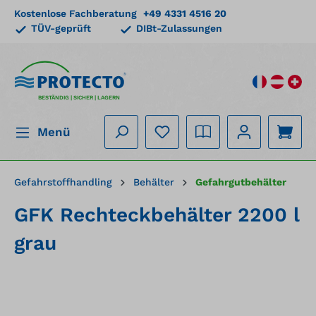
Kostenlose Fachberatung
+49 4331 4516 20
alt springen
TÜV-geprüft
DIBt-Zulassungen
BESTÄNDIG | SICHER | LAGERN
Menü
Gefahrstoffhandling
Behälter
Gefahrgutbehälter
GFK Rechteckbehälter 2200 l
grau
Bildergalerie überspringen