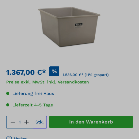
%
1.367,00 €*
1.536,00 €*
(11% gespart)
Preise exkl. MwSt. inkl. Versandkosten
Lieferung frei Haus
Lieferzeit 4-5 Tage
Produkt Anzahl: Gib den gewünschten We
In den Warenkorb
Stk.
Merken