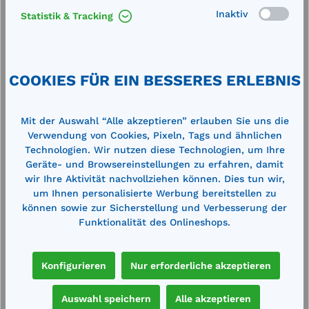
l.
Flachdeckel für Rechteckbehälter 2200
A
Inaktiv
Statistik & Tracking
l
I
Außenmaße (LxBxH): 2120 x 1490 x 60
W
mmaus glasfaserverstärktem Kunststoff
GFK, grau
COOKIES FÜR EIN BESSERES ERLEBNIS
985,00 €*
3
1.084,00 €*
Mit der Auswahl “Alle akzeptieren” erlauben Sie uns die
en
Merken
Verwendung von Cookies, Pixeln, Tags und ähnlichen
Technologien. Wir nutzen diese Technologien, um Ihre
Geräte- und Browsereinstellungen zu erfahren, damit
In den Warenkorb
wir Ihre Aktivität nachvollziehen können. Dies tun wir,
um Ihnen personalisierte Werbung bereitstellen zu
können sowie zur Sicherstellung und Verbesserung der
Funktionalität des Onlineshops.
Produktgalerie überspringen
Cross-Selling
Konfigurieren
Nur erforderliche akzeptieren
Auswahl speichern
Alle akzeptieren
%
%