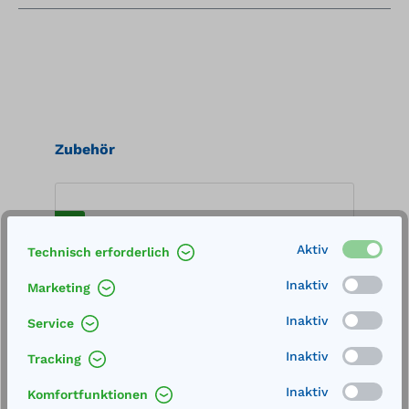
Produktgalerie überspringen
Zubehör
%
%
Aktiv
Technisch erforderlich
Inaktiv
Marketing
Inaktiv
Service
Inaktiv
Tracking
Inaktiv
Komfortfunktionen