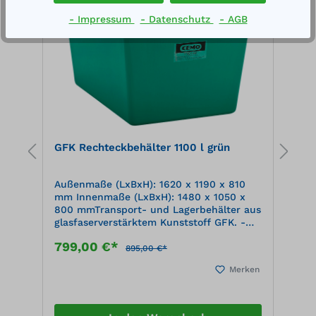
- Impressum
- Datenschutz
- AGB
d
GFK Rechteckbehälter 1100 l grün
G
Außenmaße (LxBxH): 1620 x 1190 x 810
A
mm Innenmaße (LxBxH): 1480 x 1050 x
m
us
800 mmTransport- und Lagerbehälter aus
9
glasfaserverstärktem Kunststoff GFK. -
g
hoch korrosionsbeständig - verstärkter
h
799,00 €*
1
Griffrand - glatte Oberfläche - extrem
G
895,00 €*
leicht - hohe Festigkeit und Stabilität -
l
en
Merken
ineinander stapelbar - UV-beständig
i
Umfangreiches Zubehörprogramm
U