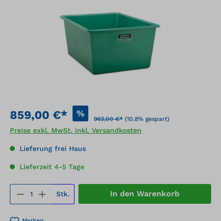
%
859,00 €*
963,00 €*
(10.8% gespart)
Preise exkl. MwSt. inkl. Versandkosten
Lieferung frei Haus
Lieferzeit 4-5 Tage
Produkt Anzahl: Gib den gewünschten We
In den Warenkorb
Stk.
Merken