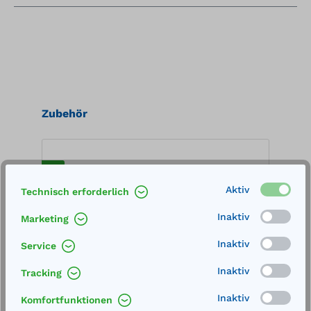
Produktgalerie überspringen
Zubehör
%
%
Aktiv
Technisch erforderlich
Inaktiv
Marketing
Inaktiv
Service
Inaktiv
Tracking
Inaktiv
Komfortfunktionen