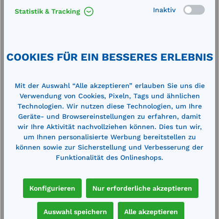
l.
Flachdeckel für Rechteckbehälter 1500
A
Inaktiv
Statistik & Tracking
l
I
Außenmaße (LxBxH): 1830 x 1400 x 60
W
mmaus glasfaserverstärktem Kunststoff
GFK, grau
COOKIES FÜR EIN BESSERES ERLEBNIS
791,00 €*
3
870,00 €*
Mit der Auswahl “Alle akzeptieren” erlauben Sie uns die
en
Merken
Verwendung von Cookies, Pixeln, Tags und ähnlichen
Technologien. Wir nutzen diese Technologien, um Ihre
Geräte- und Browsereinstellungen zu erfahren, damit
In den Warenkorb
wir Ihre Aktivität nachvollziehen können. Dies tun wir,
um Ihnen personalisierte Werbung bereitstellen zu
können sowie zur Sicherstellung und Verbesserung der
Funktionalität des Onlineshops.
Produktgalerie überspringen
Cross-Selling
Konfigurieren
Nur erforderliche akzeptieren
Auswahl speichern
Alle akzeptieren
%
%