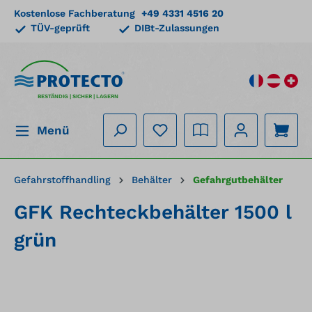
Kostenlose Fachberatung
+49 4331 4516 20
alt springen
TÜV-geprüft
DIBt-Zulassungen
BESTÄNDIG | SICHER | LAGERN
Menü
Gefahrstoffhandling
Behälter
Gefahrgutbehälter
GFK Rechteckbehälter 1500 l
grün
Bildergalerie überspringen