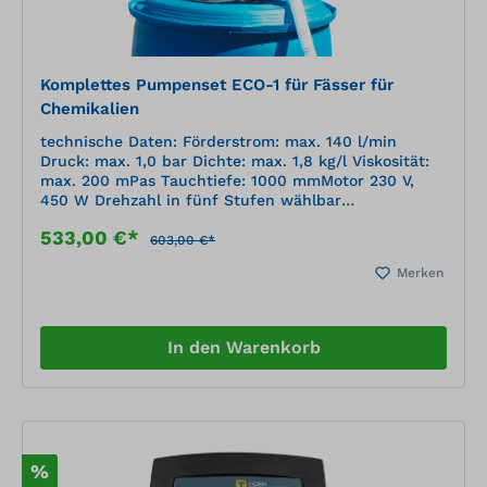
Komplettes Pumpenset ECO-1 für Fässer für
Chemikalien
technische Daten: Förderstrom: max. 140 l/min
Druck: max. 1,0 bar Dichte: max. 1,8 kg/l Viskosität:
max. 200 mPas Tauchtiefe: 1000 mmMotor 230 V,
450 W Drehzahl in fünf Stufen wählbar
dichtungsloses Pumpwerk PP Welle A2, Dichtung
533,00 €*
Viton 2 m PVC-Schlauch DN 19, Zapfpistole
603,00 €*
PP/FPM/A2 Schnellverschlusskupplung mit Adapter S
Merken
70 x 6 im Set für Fässer leicht zu reinigen kurzer
Trockenlauf möglich
In den Warenkorb
%