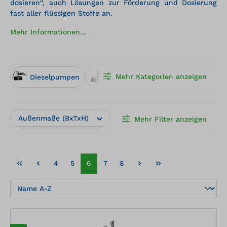
dosieren“, auch Lösungen zur Förderung und Dosierung
fast aller flüssigen Stoffe an.
Mehr Informationen...
Mehr Kategorien anzeigen
Dieselpumpen
Fass- und IBC-Pumpen
Pum
Außenmaße (BxTxH)
Hersteller
Herstelle
Mehr Filter anzeigen
4
5
6
7
8