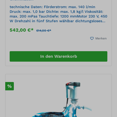
technische Daten: Förderstrom: max. 140 l/min
Druck: max. 1,0 bar Dichte: max. 1,8 kg/l Viskosität:
max. 200 mPas Tauchtiefe: 1200 mmMotor 230 V, 450
W Drehzahl in fünf Stufen wählbar dichtungsloses
Pumpwerk PP Welle A2, Dichtung Viton 2 m PVC-
542,00 €*
Schlauch DN 19, Zapfpistole PP/FPM/A2
614,00 €*
Schnellverschlusskupplung mit Adapter 2" BSP im
Merken
Set für IBCs leicht zu reinigen kurzer Trockenlauf
möglich
In den Warenkorb
%