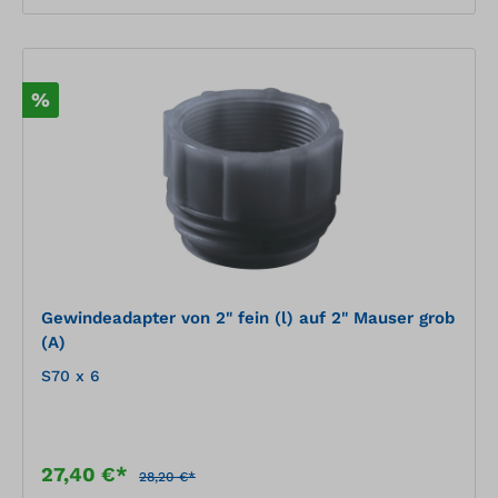
%
Gewindeadapter von 2" fein (l) auf 2" Mauser grob
(A)
S70 x 6
27,40 €*
28,20 €*