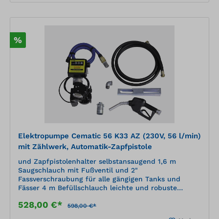
%
Elektropumpe Cematic 56 K33 AZ (230V, 56 l/min)
mit Zählwerk, Automatik-Zapfpistole
und Zapfpistolenhalter selbstansaugend 1,6 m
Saugschlauch mit Fußventil und 2"
Fassverschraubung für alle gängigen Tanks und
Fässer 4 m Befüllschlauch leichte und robuste
Bauweise einfaches Handling durch geringes Gewicht
528,00 €*
mit Heberschutz
598,00 €*