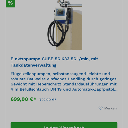
%
Elektropumpe CUBE 56 K33 56 l/min, mit
Tankdatenverwaltung
Flügelzellenpumpen, selbstansaugend leichte und
robuste Bauweise einfaches Handling durch geringes
Gewicht mit Heberschutz Standardausführungen mit
4 m Befüllschlauch DN 19 und Automatik-Zapfpistole
Pumpe mit einem Zählwerk ausgestattet in
699,00 €*
wetterfestem Gehäuse mit integriertem
792,00 €*
Zapfpistolenhalter und Heberschalter zum Ein- und
Merken
Ausschalten der Pumpe Saugunterdruck ca. 0,3 bar,
daher nicht empfohlen für Erdtanks (Saugschlauch
nicht im Lieferumfang enthalten)
In den Warenkorb