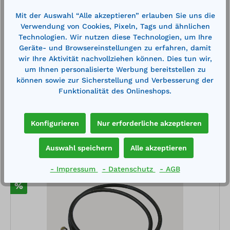
Verlängerungsschlauch, Durchmesser 3/4" 4 m
lang mit 2 x 1" Kupplung
Mit der Auswahl “Alle akzeptieren” erlauben Sie uns die
Verwendung von Cookies, Pixeln, Tags und ähnlichen
für Elektropumpen mit einer Förderleistung von ca.
Technologien. Wir nutzen diese Technologien, um Ihre
50 l/min
Geräte- und Browsereinstellungen zu erfahren, damit
wir Ihre Aktivität nachvollziehen können. Dies tun wir,
um Ihnen personalisierte Werbung bereitstellen zu
142,70 €*
156,30 €*
können sowie zur Sicherstellung und Verbesserung der
Funktionalität des Onlineshops.
Merken
Konfigurieren
Nur erforderliche akzeptieren
In den Warenkorb
Auswahl speichern
Alle akzeptieren
- Impressum
- Datenschutz
- AGB
%