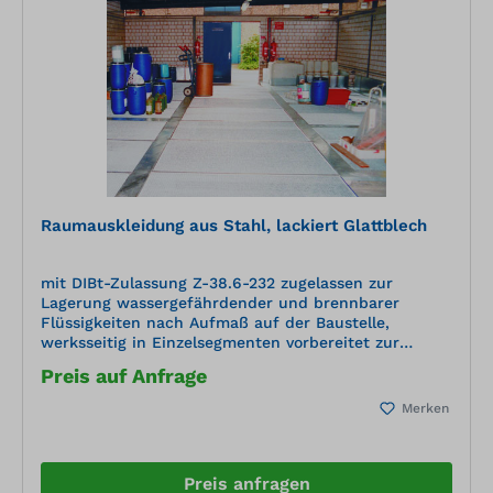
Montageraum ist so vorzubereiten, dass die
Montagearbeiten ohne Behinderung ausgeführt
werden können (ausreichend große, ebenerdige
Zugänge für Materialanlieferungen etc.).
Raumauskleidung aus Stahl, lackiert Glattblech
mit DIBt-Zulassung Z-38.6-232 zugelassen zur
Lagerung wassergefährdender und brennbarer
Flüssigkeiten nach Aufmaß auf der Baustelle,
werksseitig in Einzelsegmenten vorbereitet zur
Montage aus Glattblech hergestellt vor Ort montiert
Preis auf Anfrage
und 100% dichtgeschweißt inklusive Türschwelle aus
Tränenblech inklusive Dichtungsprüfung vor
Merken
OrtWannenwerkstoff: Stahl, 1.0038 Oberfläche:
lackiert, RAL 5002 ultramarinblau Materialstärke : 5
mm Außenmaße BxTxH: ... x ... x ... mm in
Einzelsegmenten von ca. .... x .... mm Auffangvolumen
Preis anfragen