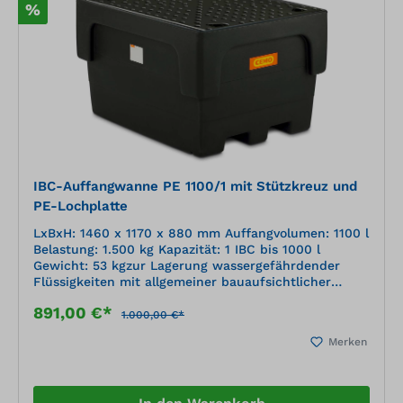
%
IBC-Auffangwanne PE 1100/1 mit Stützkreuz und
PE-Lochplatte
LxBxH: 1460 x 1170 x 880 mm Auffangvolumen: 1100 l
Belastung: 1.500 kg Kapazität: 1 IBC bis 1000 l
Gewicht: 53 kgzur Lagerung wassergefährdender
Flüssigkeiten mit allgemeiner bauaufsichtlicher
Zulassung Z-40.22-564 hochwertiges Polyethylen
891,00 €*
(PE), korrosionsbeständig, hohe chemische
1.000,00 €*
Beständigkeit Stellfläche mit herausnehmbarer PE-
Merken
Lochplatte mit Stapler oder Handhubwagen
unterfahrbar (nicht zum Transport in befülltem
Zustand)