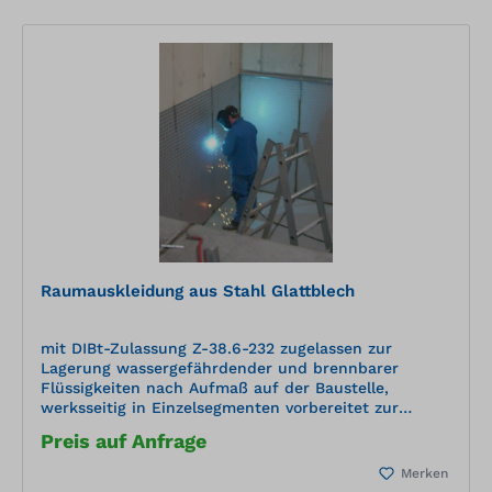
Raumauskleidung aus Stahl Glattblech
mit DIBt-Zulassung Z-38.6-232 zugelassen zur
Lagerung wassergefährdender und brennbarer
Flüssigkeiten nach Aufmaß auf der Baustelle,
werksseitig in Einzelsegmenten vorbereitet zur
Montage aus Glattblech hergestellt vor Ort montiert
Preis auf Anfrage
und 100% dichtgeschweißt inklusive Türschwelle aus
Tränenblech inklusive Dichtungsprüfung vor
Merken
OrtWannenwerkstoff: Stahl, 1.0038 Oberfläche: