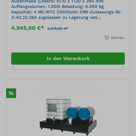
Außenmaße (LxBxH): 5170 x 1720 x 290 mm
Auffangvolumen: 1.000l Belastung: 8.000 kg
Kapazität: 4 IBC/KTC (1000l)mit DIBt-Zulassungs-Nr.
Z-40.22-254 zugelassen zu Lagerung von
wassergefährdenden, nicht brennbaren
4.945,00 €*
Flüssigkeiten, gemäß der Positiv-Medienliste 40-1.1
5.375,00 €*
des DIBt Berlin (Deutsches Institut für Bautechnik)
Merken
geschweißte Kunststoffkonstruktion aus
Plattenmaterial, nach statischen Erfordernissen
dimensioniert Stellfläche mit herausnehmbaren PE-
Lochplatten 100 mm Bodenfreiheit durch
In den Warenkorb
Fußkonstruktion, unterfahrbar Material: PE-HD
schwarz (Polyethylen)
%