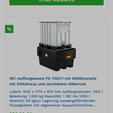
In den Warenkorb
%
IBC-Auffangwanne PE 1100/1 mit Abfüllvorsatz
mit Stützkreuz und verzinktem Gitterrost
LxBxH: 1620 x 1170 x 870 mm Auffangvolumen: 1100 l
Belastung: 1.500 kg Kapazität: 1 IBC bis 1000 l
Gewicht: 65 kgzur Lagerung wassergefährdender
Flüssigkeiten mit allgemeiner bauaufsichtlicher
Zulassung Z-40.22-564 hochwertiges Polyethylen