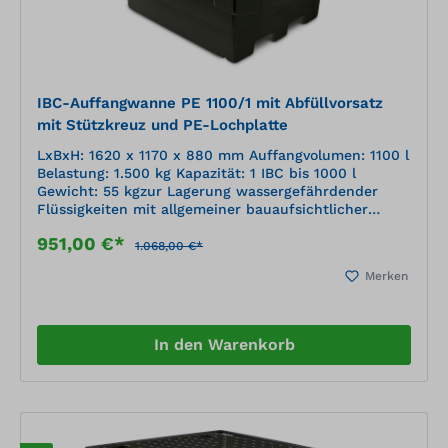
IBC-Auffangwanne PE 1100/1 mit Abfüllvorsatz
mit Stützkreuz und PE-Lochplatte
LxBxH: 1620 x 1170 x 880 mm Auffangvolumen: 1100 l
Belastung: 1.500 kg Kapazität: 1 IBC bis 1000 l
Gewicht: 55 kgzur Lagerung wassergefährdender
Flüssigkeiten mit allgemeiner bauaufsichtlicher
Zulassung Z-40.22-564 hochwertiges Polyethylen
951,00 €*
(PE), korrosionsbeständig, hohe chemische
1.068,00 €*
Beständigkeit Stellfläche mit herausnehmbarer PE-
Merken
Lochplatte mit Stapler oder Handhubwagen
unterfahrbar (nicht zum Transport in befülltem
Zustand)
In den Warenkorb