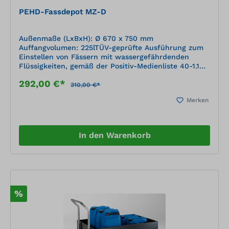
PEHD-Fassdepot MZ-D
Außenmaße (LxBxH): Ø 670 x 750 mm
Auffangvolumen: 225lTÜV-geprüfte Ausführung zum
Einstellen von Fässern mit wassergefährdenden
Flüssigkeiten, gemäß der Positiv-Medienliste 40-1.1
des DIBt Berlin (Deutsches Institut für Bautechnik)
292,00 €*
geschweißte Kunststoffkonstruktion aus
310,00 €*
Plattenmaterial, nach statischen Erfordernissen
Merken
dimensioniert Material: PE-HD schwarz (Polyethylen)
Boden flach, ganzflächig aufstehend
In den Warenkorb
%