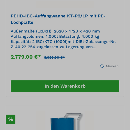
PEHD-IBC-Auffangwanne KT-P2/LP mit PE-
Lochplatte
Außenmaße (LxBxH): 2620 x 1720 x 420 mm
Auffangvolumen: 1.000l Belastung: 4.000 kg
Kapazität: 2 IBC/KTC (1000l)mit DIBt-Zulassungs-Nr.
Z-40.22-254 zugelassen zu Lagerung von
wassergefährdenden, nicht brennbaren
2.779,00 €*
Flüssigkeiten, gemäß der Positiv-Medienliste 40-1.1
3.020,00 €*
des DIBt Berlin (Deutsches Institut für Bautechnik)
Merken
geschweißte Kunststoffkonstruktion aus
Plattenmaterial, nach statischen Erfordernissen
dimensioniert Stellfläche mit herausnehmbaren PE-
Lochplatten 100 mm Bodenfreiheit durch
In den Warenkorb
Fußkonstruktion, unterfahrbar Material: PE-HD
schwarz (Polyethylen)
%