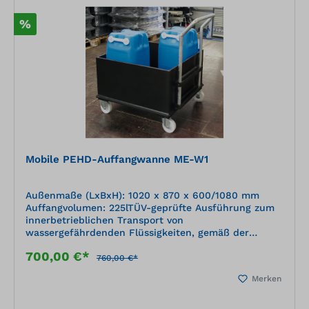
%
Mobile PEHD-Auffangwanne ME-W1
Außenmaße (LxBxH): 1020 x 870 x 600/1080 mm
Auffangvolumen: 225lTÜV-geprüfte Ausführung zum
innerbetrieblichen Transport von
wassergefährdenden Flüssigkeiten, gemäß der
Positiv-Medienliste 40-1.1 des DIBt Berlin (Deutsches
700,00 €*
Institut für Bautechnik) zum Einstellen von Gebinden
760,00 €*
geschweißte Kunststoffkonstruktion aus
Merken
Plattenmaterial, nach statischen Erfordernissen
dimensioniert Material: PE-HD schwarz (Polyethylen)
einfache Handhabung durch Lenk- und Bockrollen