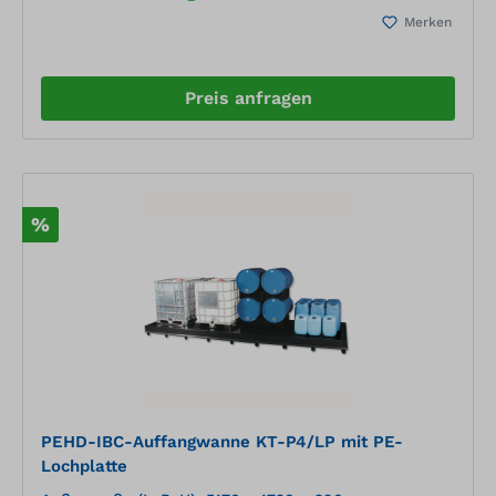
Tränenblech inklusive Dichtungsprüfung vor
Merken
OrtWannenwerkstoff: Edelstahl 1.4301 Materialstärke
: 2 mm Außenmaße BxTxH: ... x ... x ... mm in
Einzelsegmenten von ca. .... x .... mm Auffangvolumen
: ca. ... l Bauliche Voraussetzungen Der Untergrund
Preis anfragen
der Auffangraumauskleidung muss ebenerdig sein.
Die Einheitstoleranzen nach DIN 18 202, Tabelle 3,
Zeile 3 sind einzuhalten.“ Die Montagestelle muss
über eine befestigte Zufahrt mit einem Schwerlast-
LKW erreichbar sein (Länge ca.19 m, Höhe 4,20
m,Gesamtgewicht bis 40 to). Der Montageraum ist so
%
vorzubereiten, dass die Montagearbeiten ohne
Behinderung ausgeführt werden können
(ausreichend große, ebenerdige Zugänge für
Materialanlieferungen etc.).
PEHD-IBC-Auffangwanne KT-P4/LP mit PE-
Lochplatte