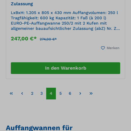
Zulassung
LxBxH: 1.205 x 805 x 430 mm Auffangvolumen: 250 l
Tragfähigkeit: 600 kg Kapazität: 1 Faß (à 200 l)
EURO-PE-Auffangwanne 250/2 mit 2 Kufen mit
allgemeiner bauaufsichtlicher Zulassung (abZ) Nr. Z-
40.22-420 vom Deutschen Institut für Bautechnik
247,00 €*
(DIBt) geeignet zur Lagerung wassergefährdender
274,00 €*
Flüssigkeiten korrosionsbeständig hohe chemische
Merken
Beständigkeit mit 2 Kufen (wie Europalette)
Bodenfreiheit 100 mm
In den Warenkorb
2
3
4
5
6
Auffangwannen für