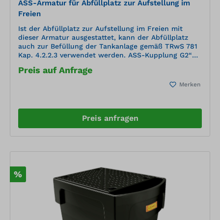
ASS-Armatur für Abfüllplatz zur Aufstellung im
Freien
Ist der Abfüllplatz zur Aufstellung im Freien mit
dieser Armatur ausgestattet, kann der Abfüllplatz
auch zur Befüllung der Tankanlage gemäß TRwS 781
Kap. 4.2.2.3 verwendet werden. ASS-Kupplung G2“
mit Automatik verschluss Tankstellenmodul für
Preis auf Anfrage
Füllstutzen Wandarmatur zum Umbau eines
bestehen den Grenzwertgebers (GWG) auf ASS-Aus
Merken
führung, Produktkennung „Diesel“. IP 68
Erdungskabel 0,9 m Verbindungskabel 1,9 m
zwischen Tankstellenmodul und Wandarmatur für
GWG
Preis anfragen
%