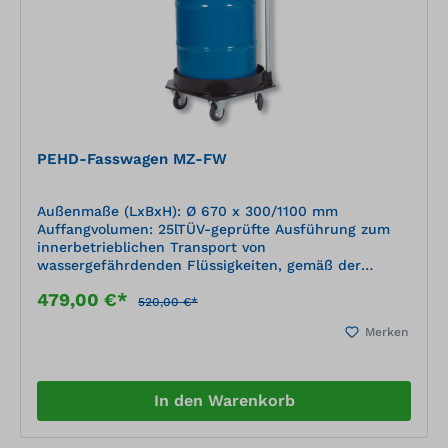
PEHD-Fasswagen MZ-FW
Außenmaße (LxBxH): Ø 670 x 300/1100 mm
Auffangvolumen: 25lTÜV-geprüfte Ausführung zum
innerbetrieblichen Transport von
wassergefährdenden Flüssigkeiten, gemäß der
Positiv-Medienliste 40-1.1 des DIBt Berlin (Deutsches
479,00 €*
Institut für Bautechnik) zum Einstellen von Gebinden
520,00 €*
geschweißte Kunststoffkonstruktion aus
Merken
Plattenmaterial, nach statischen Erfordernissen
dimensioniert Material: PE-HD schwarz (Polyethylen)
einfache Handhabung durch Lenk- und Bockrollen
aus Polyamid
In den Warenkorb