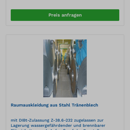
Schwarzstahl Materialstärke : 5 mm Außenmaße
BxTxH: ... x ... x ... mm in Einzelsegmenten von ca. ....
x .... mm Auffangvolumen : ca. ... l Bauliche
Preis anfragen
Voraussetzungen Der Untergrund der
Auffangraumauskleidung muss ebenerdig sein. Die
Einheitstoleranzen nach DIN 18 202, Tabelle 3, Zeile 3
sind einzuhalten.“ Die Montagestelle muss über eine
befestigte Zufahrt mit einem Schwerlast-LKW
erreichbar sein (Länge ca.19 m, Höhe 4,20
m,Gesamtgewicht bis 40 to). Der Montageraum ist so
vorzubereiten, dass die Montagearbeiten ohne
Behinderung ausgeführt werden können
(ausreichend große, ebenerdige Zugänge für
Materialanlieferungen etc.).
Raumauskleidung aus Stahl Tränenblech
mit DIBt-Zulassung Z-38.6-232 zugelassen zur
Lagerung wassergefährdender und brennbarer