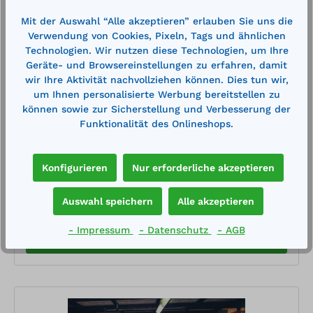
Mit der Auswahl “Alle akzeptieren” erlauben Sie uns die
Verwendung von Cookies, Pixeln, Tags und ähnlichen
Technologien. Wir nutzen diese Technologien, um Ihre
Geräte- und Browsereinstellungen zu erfahren, damit
Raumauskleidung aus Edelstahl Tränenblech
wir Ihre Aktivität nachvollziehen können. Dies tun wir,
um Ihnen personalisierte Werbung bereitstellen zu
können sowie zur Sicherstellung und Verbesserung der
mit DIBt-Zulassung Z-38.6-232 zugelassen zur
Funktionalität des Onlineshops.
Lagerung wassergefährdender und brennbarer
Flüssigkeiten nach Aufmaß auf der Baustelle,
werksseitig in Einzelsegmenten vorbereitet zur
Montage aus Tränenblech hergestellt vor Ort
Konfigurieren
Nur erforderliche akzeptieren
Preis auf Anfrage
montiert und 100% dichtgeschweißt inklusive
Türschwelle aus Tränenblech inklusive
Merken
Dichtungsprüfung vor OrtWannenwerkstoff: Edelstahl
Auswahl speichern
Alle akzeptieren
1.4301 Materialstärke : 3/5 mm Außenmaße BxTxH: ...
x ... x ... mm in Einzelsegmenten von ca. .... x .... mm
- Impressum
- Datenschutz
- AGB
Auffangvolumen : ca. ... l Bauliche Voraussetzungen
Preis anfragen
Der Untergrund der Auffangraumauskleidung muss
ebenerdig sein. Die Einheitstoleranzen nach DIN 18
202, Tabelle 3, Zeile 3 sind einzuhalten.“ Die
Montagestelle muss über eine befestigte Zufahrt mit
einem Schwerlast-LKW erreichbar sein (Länge ca.19
m, Höhe 4,20 m,Gesamtgewicht bis 40 to). Der