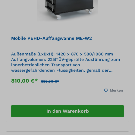
Mobile PEHD-Auffangwanne ME-W2
Außenmaße (LxBxH): 1420 x 870 x 580/1080 mm
Auffangvolumen: 225lTÜV-geprüfte Ausführung zum
innerbetrieblichen Transport von
wassergefährdenden Flüssigkeiten, gemäß der
Positiv-Medienliste 40-1.1 des DIBt Berlin (Deutsches
810,00 €*
Institut für Bautechnik) zum Einstellen von Gebinden
880,00 €*
geschweißte Kunststoffkonstruktion aus
Merken
Plattenmaterial, nach statischen Erfordernissen
dimensioniert Material: PE-HD schwarz (Polyethylen)
einfache Handhabung durch Lenk- und Bockrollen
aus Polyamid
In den Warenkorb